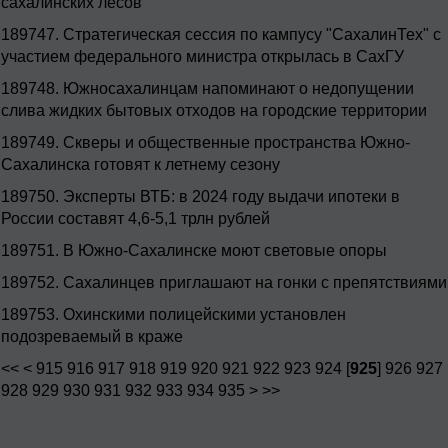
сахалинских лесов
189747.
Стратегическая сессия по кампусу "СахалинТех" с
участием федерального министра открылась в СахГУ
189748.
Южносахалинцам напоминают о недопущении
слива жидких бытовых отходов на городские территории
189749.
Скверы и общественные пространства Южно-
Сахалинска готовят к летнему сезону
189750.
Эксперты ВТБ: в 2024 году выдачи ипотеки в
России составят 4,6-5,1 трлн рублей
189751.
В Южно-Сахалинске моют световые опоры
189752.
Сахалинцев приглашают на гонки с препятствиями
189753.
Охинскими полицейскими установлен
подозреваемый в краже
<<
<
915
916
917
918
919
920
921
922
923
924
[
925
]
926
927
928
929
930
931
932
933
934
935
>
>>