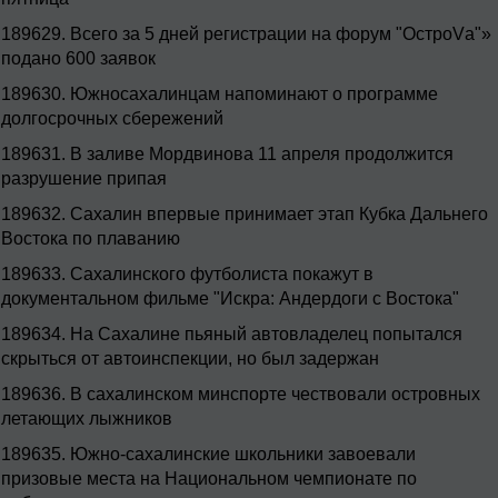
189629.
Всего за 5 дней регистрации на форум "ОстроVа"»
подано 600 заявок
189630.
Южносахалинцам напоминают о программе
долгосрочных сбережений
189631.
В заливе Мордвинова 11 апреля продолжится
разрушение припая
189632.
Сахалин впервые принимает этап Кубка Дальнего
Востока по плаванию
189633.
Сахалинского футболиста покажут в
документальном фильме "Искра: Андердоги с Востока"
189634.
На Сахалине пьяный автовладелец попытался
скрыться от автоинспекции, но был задержан
189636.
В сахалинском минспорте чествовали островных
летающих лыжников
189635.
Южно-сахалинские школьники завоевали
призовые места на Национальном чемпионате по