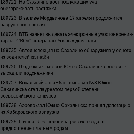
189721.
На Сахалине военнослужащих учат
обезвреживать растяжки
189723.
В заливе Мордвинова 17 апреля продолжится
разрушение припая
189724.
ВТБ начнет выдавать электронные удостоверения-
карты "СВОи" ветеранам боевых действий
189725.
Автоинспекция на Сахалине обнаружила у одного
из водителей каннаби
189726.
В одном из скверов Южно-Сахалинска впервые
высадили подснежники
189727.
Вокальный ансамбль гимназии №3 Южно-
Сахалинска стал лауреатом первой степени
всероссийского конкурса
189728.
Аэровокзал Южно-Сахалинска принял делегацию
из Хабаровского авиаузла
189729.
Группа ВТБ: половина россиян отдают
предпочтение платным родам