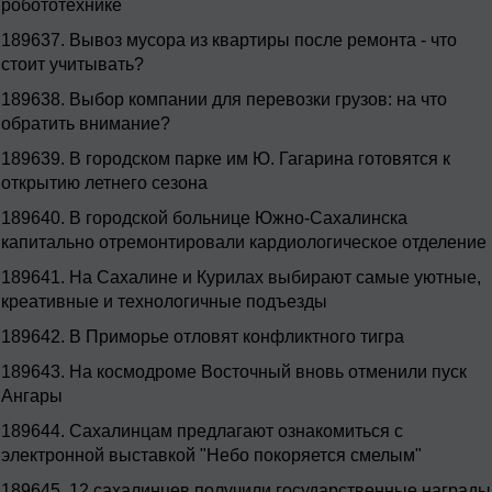
робототехнике
189637.
Вывоз мусора из квартиры после ремонта - что
стоит учитывать?
189638.
Выбор компании для перевозки грузов: на что
обратить внимание?
189639.
В городском парке им Ю. Гагарина готовятся к
открытию летнего сезона
189640.
В городской больнице Южно-Сахалинска
капитально отремонтировали кардиологическое отделение
189641.
На Сахалине и Курилах выбирают самые уютные,
креативные и технологичные подъезды
189642.
В Приморье отловят конфликтного тигра
189643.
На космодроме Восточный вновь отменили пуск
Ангары
189644.
Сахалинцам предлагают ознакомиться с
электронной выставкой "Небо покоряется смелым"
189645.
12 сахалинцев получили государственные награды