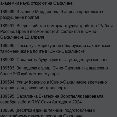
академии наук, откроют на Сахалине
189589.
В заливе Мордвинова 9 апреля продолжится
разрушение припая
189591.
Всероссийская ярмарка трудоустройства "Работа
России. Время возможностей" состоится в Южно-
Сахалинске 12 апреля
189590.
Посылку с марихуаной обнаружили сахалинские
таможенники на почте в Южно-Сахалинске
189592.
Сахалинку будут судить за украденную консоль
189593.
За неделю с улиц Южно-Сахалинска вывезено
более 200 кубометров мусора
189594.
Улицу Красную в Южно-Сахалинске временно
закроют для движения транспорта
189595.
Сахалинка Екатерина Воротыляк завоевала
серебро забега RAY Сочи Автодром 2024
189596.
Десятки единиц техники подготовлены к
масштабному ремонту дорог на Сахалине