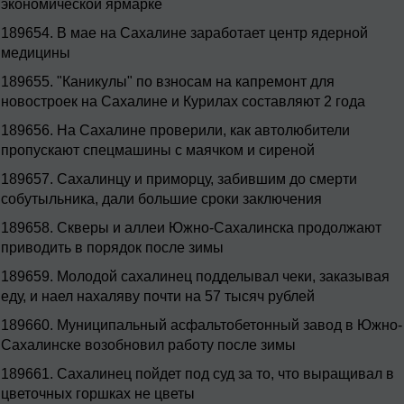
экономической ярмарке
189654.
В мае на Сахалине заработает центр ядерной
медицины
189655.
"Каникулы" по взносам на капремонт для
новостроек на Сахалине и Курилах составляют 2 года
189656.
На Сахалине проверили, как автолюбители
пропускают спецмашины с маячком и сиреной
189657.
Сахалинцу и приморцу, забившим до смерти
собутыльника, дали большие сроки заключения
189658.
Скверы и аллеи Южно-Сахалинска продолжают
приводить в порядок после зимы
189659.
Молодой сахалинец подделывал чеки, заказывая
еду, и наел нахаляву почти на 57 тысяч рублей
189660.
Муниципальный асфальтобетонный завод в Южно-
Сахалинске возобновил работу после зимы
189661.
Сахалинец пойдет под суд за то, что выращивал в
цветочных горшках не цветы