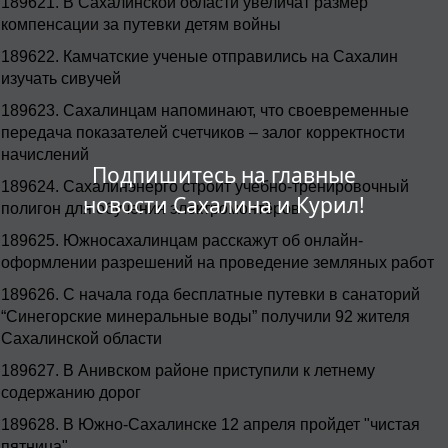
189621.
В Сахалинской области увеличат размер
компенсации за путевки детям войны
189622.
Камчатские ученые отправились на Сахалин
изучать сивучей
189623.
Сахалинцам напоминают, что своевременные
передача показателей счетчиков – залог корректности
начислений
Подпишитесь на главные
189624.
Сахалинэнерго строит учебно-тренировочный
новости Сахалина и Курил!
полигон для обучения электромонтёров
189625.
Южносахалинцам расскажут об онлайн-
оформлении разрешений на проведение земляных работ
189626.
С начала года бесплатные путевки в санаторий
“Синегорские минеральные воды” получили 92 жителя
Сахалинской области
189627.
В Анивском районе приступили к летнему
содержанию дорог
189628.
В Южно-Сахалинске 12 апреля пройдет "чистая
пятница"