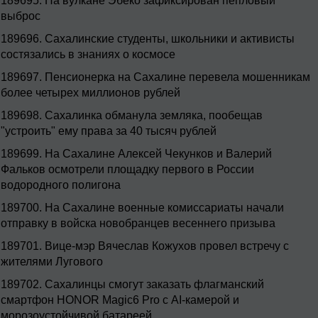
189695.
На вулкане Эбеко зафиксирован пепловый
выброс
189696.
Сахалинские студенты, школьники и активисты
состязались в знаниях о космосе
189697.
Пенсионерка на Сахалине перевела мошенникам
более четырех миллионов рублей
189698.
Сахалинка обманула земляка, пообещав
"устроить" ему права за 40 тысяч рублей
189699.
На Сахалине Алексей Чекунков и Валерий
Фальков осмотрели площадку первого в России
водородного полигона
189700.
На Сахалине военные комиссариаты начали
отправку в войска новобранцев весеннего призыва
189701.
Вице-мэр Вячеслав Кожухов провел встречу с
жителями Лугового
189702.
Сахалинцы смогут заказать флагманский
смартфон HONOR Magic6 Pro с AI-камерой и
морозоустойчивой батареей