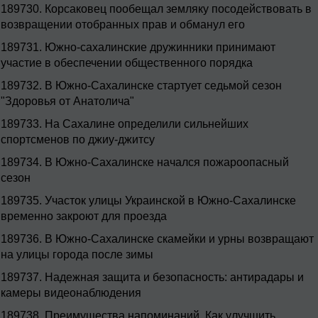
189730.
Корсаковец пообещал земляку посодействовать в
возвращении отобранных прав и обманул его
189731.
Южно-сахалинские дружинники принимают
участие в обеспечении общественного порядка
189732.
В Южно-Сахалинске стартует седьмой сезон
"Здоровья от Анатолича"
189733.
На Сахалине определили сильнейших
спортсменов по джиу-джитсу
189734.
В Южно-Сахалинске начался пожароопасный
сезон
189735.
Участок улицы Украинской в Южно-Сахалинске
временно закроют для проезда
189736.
В Южно-Сахалинске скамейки и урны возвращают
на улицы города после зимы
189737.
Надежная защита и безопасность: антирадары и
камеры видеонаблюдения
189738.
Преимущества напоминаний. Как улучшить