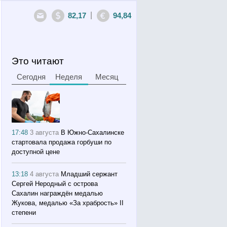
|
82,17
94,84
Это читают
Сегодня
Неделя
Месяц
17:48
3 августа
В Южно-Сахалинске
стартовала продажа горбуши по
доступной цене
13:18
4 августа
Младший сержант
Сергей Неродный с острова
Сахалин награждён медалью
Жукова, медалью «За храбрость» II
степени