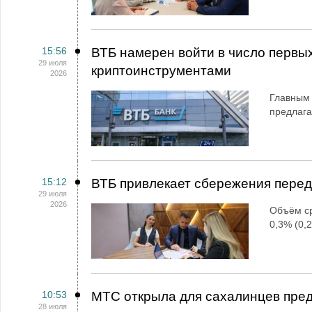
15:56
ВТБ намерен войти в число первы
29 июля
криптоинструментами
2026
Главным 
предлаг
15:12
ВТБ привлекает сбережения пере
29 июля
2026
Объём ср
0,3% (0,2
10:53
МТС открыла для сахалинцев пре
28 июля