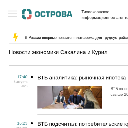
Тихоокеанское
информационное агентс
В России впервые появится платформа для трудоустройс
Новости экономики Сахалина и Курил
17:40
ВТБ аналитика: рыночная ипотека
6 августа
2026
ВТБ за с
свыше 20
16:23
ВТБ подсчитал: потребительские к