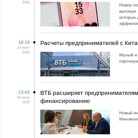
2026
Новое по
высокую 
которые 
эффекти
18:19
Расчеты предпринимателей с Кит
24 июля
2026
Малый и 
партнер
13:43
ВТБ расширяет предпринимателям 
20 июля
финансированию
2026
Новый ин
Минэконо