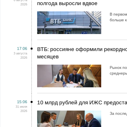
6 августа
полгода выросли вдвое
2026
В первом
больше к
17:06
ВТБ: россияне оформили рекордно
3 августа
месяцев
2026
Рынок по
среднеры
15:06
10 млрд рублей для ИЖС предоста
31 июля
2026
За после