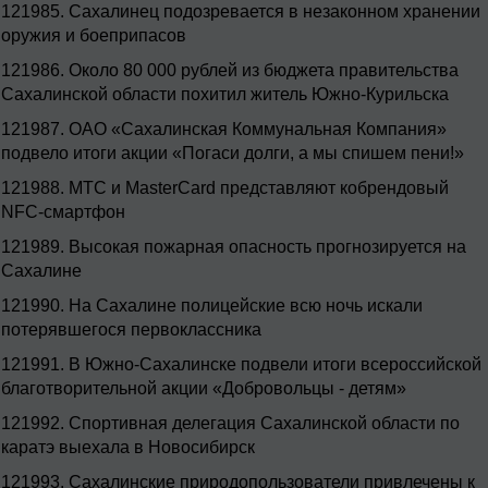
121985.
Сахалинец подозревается в незаконном хранении
оружия и боеприпасов
121986.
Около 80 000 рублей из бюджета правительства
Сахалинской области похитил житель Южно-Курильска
121987.
ОАО «Сахалинская Коммунальная Компания»
подвело итоги акции «Погаси долги, а мы спишем пени!»
121988.
МТС и MasterCard представляют кобрендовый
NFC-смартфон
121989.
Высокая пожарная опасность прогнозируется на
Сахалине
121990.
На Сахалине полицейские всю ночь искали
потерявшегося первоклассника
121991.
В Южно-Сахалинске подвели итоги всероссийской
благотворительной акции «Добровольцы - детям»
121992.
Спортивная делегация Сахалинской области по
каратэ выехала в Новосибирск
121993.
Сахалинские природопользователи привлечены к