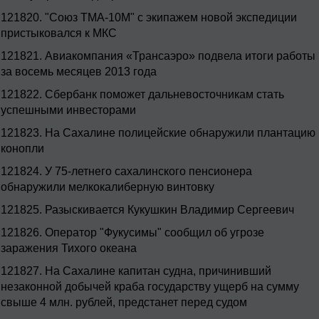
121820.
"Союз ТМА-10М" с экипажем новой экспедиции
пристыковался к МКС
121821.
Авиакомпания «Трансаэро» подвела итоги работы
за восемь месяцев 2013 года
121822.
Сбербанк поможет дальневосточникам стать
успешными инвесторами
121823.
На Сахалине полицейские обнаружили плантацию
конопли
121824.
У 75-летнего сахалинского пенсионера
обнаружили мелкокалиберную винтовку
121825.
Разыскивается Кукушкин Владимир Сергеевич
121826.
Оператор "Фукусимы" сообщил об угрозе
заражения Тихого океана
121827.
На Сахалине капитан судна, причинивший
незаконной добычей краба государству ущерб на сумму
свыше 4 млн. рублей, предстанет перед судом