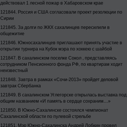
действовал 1 лесной пожар в Хабаровском крае
121844.
Россия и США согласовали проект резолюции по
Сирии
121845.
За долги по ЖКХ сахалинцев пересилили в
общежитие
121846.
Южносахалинцев приглашают принять участие в
открытии турнира на Кубок мэра по хоккею с шайбой
121847.
В сахалинском поселке Сокол , представляясь
сотрудником Пенсионного фонда РФ, по квартирам ходит
неизвестный
121848.
Завтра в рамках «Сочи-2013» пройдет деловой
завтрак Сбербанка
121849.
В сахалинском Углегорске открылась выставка под
общим названием «И память в сердце сохраним…»
121850.
В Южно-Сахалинске состоялся чемпионат
Сахалинской области по пулевой стрельбе
121851.
Мэр Южно-Сахалинска Андрей Лобкин провел