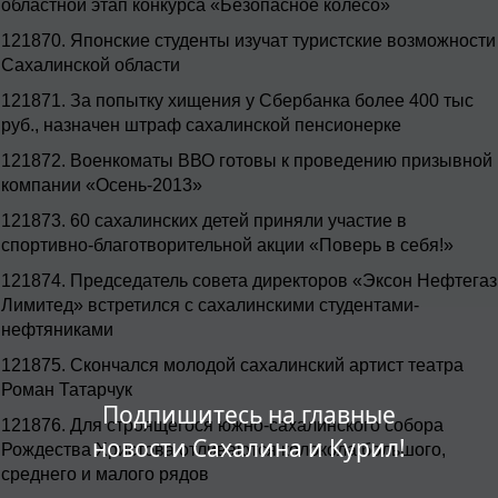
областной этап конкурса «Безопасное колесо»
121870.
Японские студенты изучат туристские возможности
Сахалинской области
121871.
За попытку хищения у Сбербанка более 400 тыс
руб., назначен штраф сахалинской пенсионерке
121872.
Военкоматы ВВО готовы к проведению призывной
компании «Осень-2013»
121873.
60 сахалинских детей приняли участие в
спортивно-благотворительной акции «Поверь в себя!»
121874.
Председатель совета директоров «Эксон Нефтегаз
Лимитед» встретился с сахалинскими студентами-
нефтяниками
121875.
Скончался молодой сахалинский артист театра
Роман Татарчук
Подпишитесь на главные
121876.
Для строящегося южно-сахалинского собора
новости Сахалина и Курил!
Рождества Христова отливаются колокола большого,
среднего и малого рядов