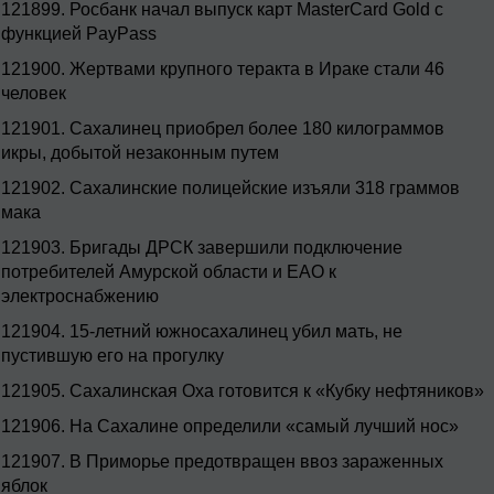
121899.
Росбанк начал выпуск карт MasterCard Gold с
функцией PayPass
121900.
Жертвами крупного теракта в Ираке стали 46
человек
121901.
Сахалинец приобрел более 180 килограммов
икры, добытой незаконным путем
121902.
Сахалинские полицейские изъяли 318 граммов
мака
121903.
Бригады ДРСК завершили подключение
потребителей Амурской области и ЕАО к
электроснабжению
121904.
15-летний южносахалинец убил мать, не
пустившую его на прогулку
121905.
Сахалинская Оха готовится к «Кубку нефтяников»
121906.
На Сахалине определили «самый лучший нос»
121907.
В Приморье предотвращен ввоз зараженных
яблок