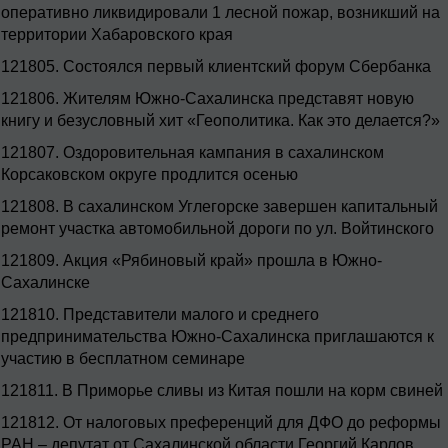
оперативно ликвидировали 1 лесной пожар, возникший на
территории Хабаровского края
121805.
Состоялся первый клиентский форум Сбербанка
121806.
Жителям Южно-Сахалинска представят новую
книгу и безусловный хит «Геополитика. Как это делается?»
121807.
Оздоровительная кампания в сахалинском
Корсаковском округе продлится осенью
121808.
В сахалинском Углегорске завершен капитальный
ремонт участка автомобильной дороги по ул. Войтинского
121809.
Акция «Рябиновый край» прошла в Южно-
Сахалинске
121810.
Представители малого и среднего
предпринимательства Южно-Сахалинска приглашаются к
участию в бесплатном семинаре
121811.
В Приморье сливы из Китая пошли на корм свиней
121812.
От налоговых преференций для ДФО до реформы
РАН – депутат от Сахалинской области Георгий Карлов