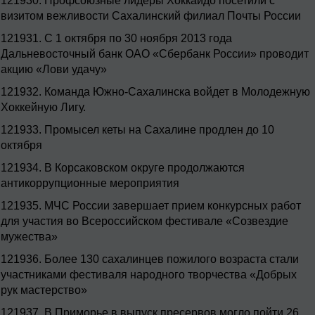
121930.
Профсоюзные лидеры Хоккайдо посетили с
визитом вежливости Сахалинский филиал Почты России
121931.
С 1 октября по 30 ноября 2013 года
Дальневосточный банк ОАО «Сбербанк России» проводит
акцию «Лови удачу»
121932.
Команда Южно-Сахалинска войдет в Молодежную
Хоккейную Лигу.
121933.
Промысел кеты на Сахалине продлен до 10
октября
121934.
В Корсаковском округе продолжаются
антикоррупционные мероприятия
121935.
МЧС России завершает прием конкурсных работ
для участия во Всероссийском фестивале «Созвездие
мужества»
121936.
Более 130 сахалинцев пожилого возраста стали
участниками фестиваля народного творчества «Добрых
рук мастерство»
121937.
В Приморье в выпуск пресервов могло пойти 26