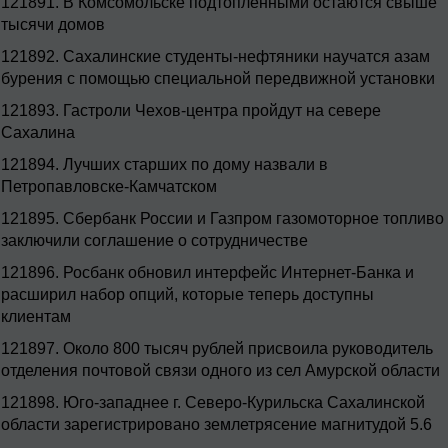
121891.
В Комсомольске подтопленными остаются свыше
тысячи домов
121892.
Сахалинские студенты-нефтяники научатся азам
бурения с помощью специальной передвижной установки
121893.
Гастроли Чехов-центра пройдут на севере
Сахалина
121894.
Лучших старших по дому назвали в
Петропавловске-Камчатском
121895.
Сбербанк России и Газпром газомоторное топливо
заключили соглашение о сотрудничестве
121896.
Росбанк обновил интерфейс Интернет-Банка и
расширил набор опций, которые теперь доступны
клиентам
121897.
Около 800 тысяч рублей присвоила руководитель
отделения почтовой связи одного из сел Амурской области
121898.
Юго-западнее г. Северо-Курильска Сахалинской
области зарегистрировано землетрясение магнитудой 5.6