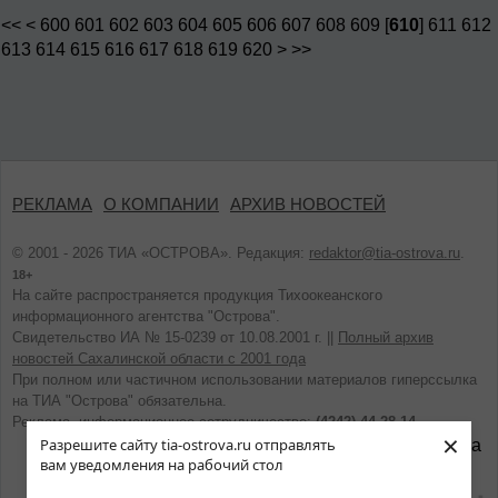
<<
<
600
601
602
603
604
605
606
607
608
609
[
610
]
611
612
613
614
615
616
617
618
619
620
>
>>
РЕКЛАМА
О КОМПАНИИ
АРХИВ НОВОСТЕЙ
© 2001 - 2026 ТИА «ОСТРОВА». Редакция:
redaktor@tia-ostrova.ru
.
18+
На сайте распространяется продукция Тихоокеанского
информационного агентства "Острова".
Свидетельство ИА № 15-0239 от 10.08.2001 г. ||
Полный архив
новостей Сахалинской области с 2001 года
При полном или частичном использовании материалов гиперссылка
на ТИА "Острова" обязательна.
Реклама, информационное сотрудничество:
(4242) 44-28-14.
×
Разрешите сайту tia-ostrova.ru отправлять
вам уведомления на рабочий стол