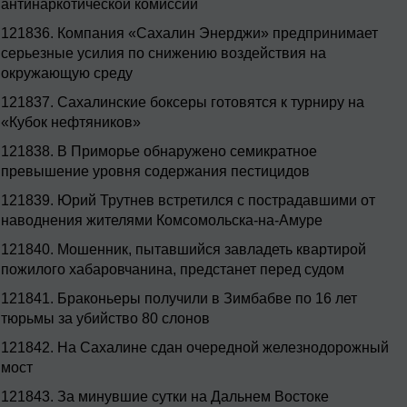
антинаркотической комиссии
121836.
Компания «Сахалин Энерджи» предпринимает
серьезные усилия по снижению воздействия на
окружающую среду
121837.
Сахалинские боксеры готовятся к турниру на
«Кубок нефтяников»
121838.
В Приморье обнаружено семикратное
превышение уровня содержания пестицидов
121839.
Юрий Трутнев встретился с пострадавшими от
наводнения жителями Комсомольска-на-Амуре
121840.
Мошенник, пытавшийся завладеть квартирой
пожилого хабаровчанина, предстанет перед судом
121841.
Браконьеры получили в Зимбабве по 16 лет
тюрьмы за убийство 80 слонов
121842.
На Сахалине сдан очередной железнодорожный
мост
121843.
За минувшие сутки на Дальнем Востоке