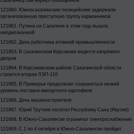
сахалинец сам вернул похищенное
121860.
Южносахалинские полицейские задержали
организованную преступную группу карманников
121861.
Путина на Сахалине в этом году вышла
неоднозначной
121862.
День работника атомной промышленности
121863.
В сахалинском Корсакове ведется капремонт
дворов
121864.
В Корсаковском районе Сахалинской области
строится вторая ЛЭП-110
121865.
В Приморье продолжает сохраняться низкий
уровень поставок импортного картофеля
121866.
День машиностроителя
121867.
Юрий Трутнев посетил Республику Саха (Якутия)
121868.
В Южно-Сахалинске ограничат электроснабжение
121869.
С 1 по 4 октября в Южно-Сахалинске пройдет