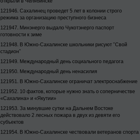
открыли в Челябинске
121946.
Сахалинец проведет 5 лет в колонии строго
режима за организацию преступного бизнеса
121947.
Минэнерго выдало Чукотэнерго паспорт
готовности к зиме
121948.
В Южно-Сахалинске школьники рисуют "Свой
стадион"
121949.
Международный день социального педагога
121950.
Международный день ненасилия
121951.
В Южно-Сахалинске ограничат электроснабжение
121952.
10 фактов, которые нужно знать о соперничестве
«Сахалина» и «Якутии»
121953.
За минувшие сутки на Дальнем Востоке
действовало 2 лесных пожара в двух из девяти его
субъектов
121954.
В Южно-Сахалинске чествовали ветеранов спорта