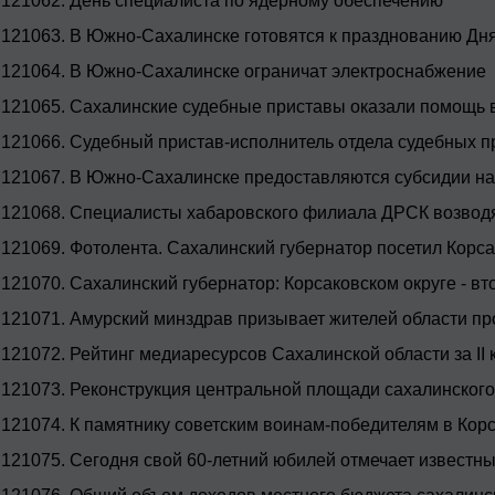
121062.
День специалиста по ядерному обеспечению
121063.
В Южно-Сахалинске готовятся к празднованию Дня
121064.
В Южно-Сахалинске ограничат электроснабжение
121065.
Сахалинские судебные приставы оказали помощь в
121066.
Судебный пристав-исполнитель отдела судебных п
121067.
В Южно-Сахалинске предоставляются субсидии на 
121068.
Специалисты хабаровского филиала ДРСК возводя
121069.
Фотолента. Сахалинский губернатор посетил Корс
121070.
Сахалинский губернатор: Корсаковском округе - в
121071.
Амурский минздрав призывает жителей области п
121072.
Рейтинг медиаресурсов Сахалинской области за II 
121073.
Реконструкция центральной площади сахалинского
121074.
К памятнику советским воинам-победителям в Кор
121075.
Сегодня свой 60-летний юбилей отмечает извест