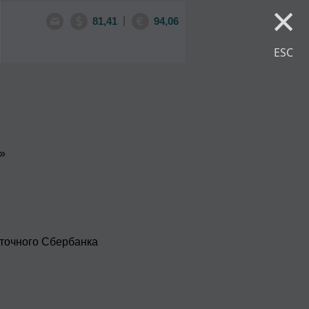
×
|
81,41
94,06
ESC
»
сточного Сбербанка