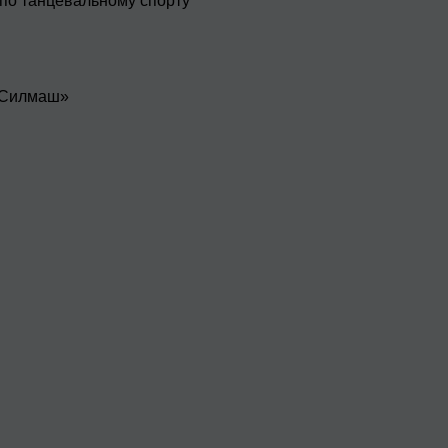
 по танцевальному спорту
 «Силмаш»