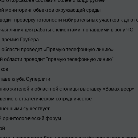
ого Корсакова составил более 2 млдр рублей
ой мониторинг объектов окружающей среды
одит проверку готовности избирательных участков к дню г
чая линия для работы с клиентами, попавшими в зону ЧС
 премия Грубера
й области проведет «Прямую телефонную линию»
й области проводит "прямую телефонную линию"
иков
ставе клуба Суперлиги
ию жителей и областной столицы выставку «Взмах веер»
шение о стратегическом сотрудничестве
иненными существует
й орнитологический форум
ой