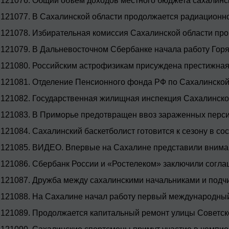
121076.
Общий объем доходов местного бюджета сахалинск
121077.
В Сахалинской области продолжается радиационн
121078.
Избирательная комиссия Сахалинской области пров
121079.
В Дальневосточном Сбербанке начала работу Горя
121080.
Российским астрофизикам присуждена престижная
121081.
Отделение Пенсионного фонда РФ по Сахалинско
121082.
Государственная жилищная инспекция Сахалинско
121083.
В Приморье предотвращен ввоз зараженных перс
121084.
Сахалинский баскетболист готовится к сезону в со
121085.
ВИДЕО. Впервые на Сахалине представили вниман
121086.
Сбербанк России и «Ростелеком» заключили согла
121087.
Дружба между сахалинскими начальниками и подч
121088.
На Сахалине начал работу первый международны
121089.
Продолжается капитальный ремонт улицы Советск