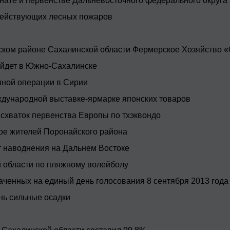
нате и первенстве Дальневосточного федерального округа
 действующих лесных пожаров
вском районе Сахалинской области Фермерское Хозяйство
ойдет в Южно-Сахалинске
нной операции в Сирии
ждународной выставке-ярмарке японских товаров
схваток первенства Европы по тхэквондо
ое жителей Поронайского района
т наводнения на Дальнем Востоке
 области по пляжному волейболу
аченных на единый день голосования 8 сентября 2013 года
нь сильные осадки