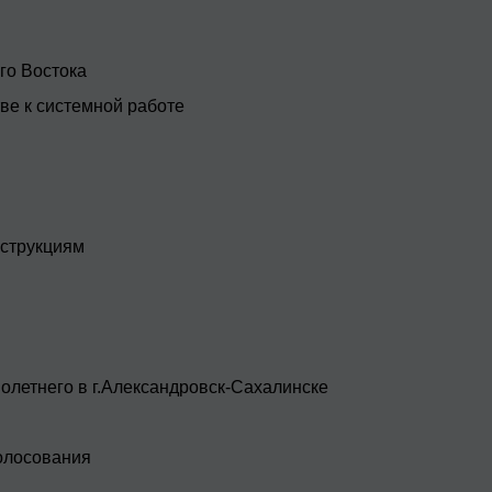
го Востока
ве к системной работе
нструкциям
олетнего в г.Александровск-Сахалинске
голосования