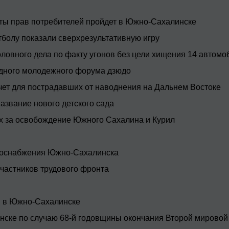
ты прав потребителей пройдет в Южно-Сахалинске
тболу показали сверхрезультативную игру
овного дела по факту угонов без цели хищения 14 автомо
одного молодежного форума дзюдо
чет для пострадавших от наводнения на Дальнем Востоке
азвание нового детского сада
х за освобождение Южного Сахалина и Курил
лоснабжения Южно-Сахалинска
частников трудового фронта
н в Южно-Сахалинске
ске по случаю 68-й годовщины окончания Второй мировой