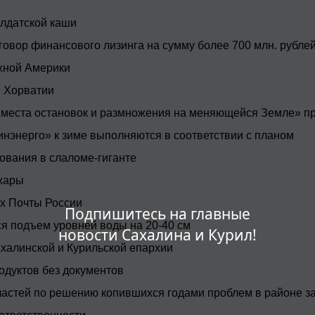
лдатской каши
говор финансового лизинга на сумму более 700 млн. рубле
Южной Америки
 Хорватии
места остановок и размножения на меняющейся Земле» пр
нэнерго» к зиме выполняются в соответствии с планом
ования в слаломе-гиганте
жары
ях Почты России
Подпишитесь на главные
ся подъем уровней воды на 20-40 см
новости Сахалина и Курил!
алинской и Курильской епархии
одуктов без документов
ластей по решению копившихся годами проблем в районе з