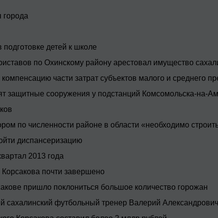
 города
 подготовке детей к школе
риставов по Охинскому району арестовал имущество сахали
компенсацию части затрат субъектов малого и среднего пр
т защитные сооружения у подстанций Комсомольска-на-А
аков
тором по численности районе в области «необходимо строи
ройти диспансеризацию
квартал 2013 года
 Корсакова почти завершено
сакове пришло поклониться большое количество горожан
ный сахалинский футбольный тренер Валерий Александрови