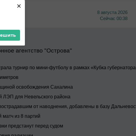
×
8 августа 2026
тво
Сейчас
00:38
решить
1 года
нное агентство "Острова"
рала турнир по мини-футболу в рамках «Кубка губернатора
тиметров
овщиной освобождения Сахалина
й ЛЭП для Невельского района
пострадавшим от наводнения, добавлены в базу Дальнево
 матч из 8 партий
вки предстанут перед судом
ровня радиации