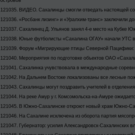
островов
121035.
ВИДЕО. Сахалинцы смогли отведать настоящей со
121036.
«Росбанк лизинг» и «Уралхим-транс» заключили до
121037.
Сахалинец Д. Ульянов занял 4-е место на Кубке 
121038.
Юные футболисты «Сахалина ОГАУ» начали УТС в
121039.
Форум «Мигрирующие птицы Северной Пацифики: 
121040.
Мероприятия по подготовке объектов ОАО «Сахали
121041.
Сахалинка учувствовала в международные соревн
121042.
На Дальнем Востоке локализованы все лесные по
121043.
Сахалинцы могут поздравить учителей в отделени
121044.
На реке Амур у г. Комсомольска-на-Амуре ожидает
121045.
В Южно-Сахалинске откроют новый храм Южно-Сах
121046.
На Сахалине исключена из оборота партия мясопр
121047.
Губернатор: усилия Александровск-Сахалинских в