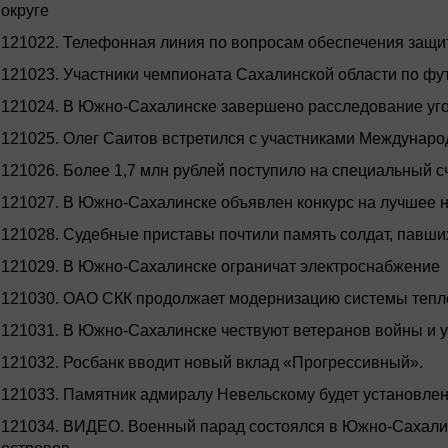
округе
121022.
Телефонная линия по вопросам обеспечения защи
121023.
Участники чемпионата Сахалинской области по фу
121024.
В Южно-Сахалинске завершено расследование угол
121025.
Олег Саитов встретился с участниками Междунар
121026.
Более 1,7 млн рублей поступило на специальный с
121027.
В Южно-Сахалинске объявлен конкурс на лучшее н
121028.
Судебные приставы почтили память солдат, павши
121029.
В Южно-Сахалинске ограничат электроснабжение
121030.
ОАО СКК продолжает модернизацию системы теп
121031.
В Южно-Сахалинске чествуют ветеранов войны и у
121032.
Росбанк вводит новый вклад «Прогрессивный».
121033.
Памятник адмиралу Невельскому будет установле
121034.
ВИДЕО. Военный парад состоялся в Южно-Сахалин