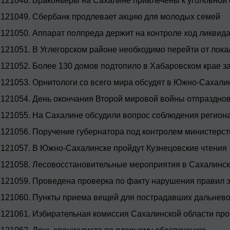
121048.
Браконьеры на Сахалине привлечены к уголовной 
121049.
Сбербанк продлевает акцию для молодых семей
121050.
Аппарат полпреда держит на контроле ход ликвид
121051.
В Углегорском районе необходимо перейти от лок
121052.
Более 130 домов подтопило в Хабаровском крае за
121053.
Орнитологи со всего мира обсудят в Южно-Сахал
121054.
День окончания Второй мировой войны отпраздно
121055.
На Сахалине обсудили вопрос соблюдения регион
121056.
Поручение губернатора под контролем министерств
121057.
В Южно-Сахалинске пройдут Кузнецовские чтения
121058.
Лесовосстановительные мероприятия в Сахалинско
121059.
Проведена проверка по факту нарушения правил э
121060.
Пункты приема вещей для пострадавших дальнево
121061.
Избирательная комиссия Сахалинской области пров