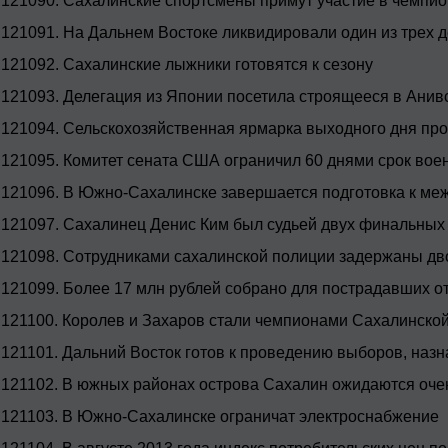
121090.
Сахалинские спортсмены примут участие в чемпио
121091.
На Дальнем Востоке ликвидировали один из трех
121092.
Сахалинские лыжники готовятся к сезону
121093.
Делегация из Японии посетила строящееся в Ани
121094.
Сельскохозяйственная ярмарка выходного дня пр
121095.
Комитет сената США ограничил 60 днями срок вое
121096.
В Южно-Сахалинске завершается подготовка к ме
121097.
Сахалинец Денис Ким был судьей двух финальных 
121098.
Сотрудниками сахалинской полиции задержаны дв
121099.
Более 17 млн рублей собрано для пострадавших о
121100.
Королев и Захаров стали чемпионами Сахалинской
121101.
Дальний Восток готов к проведению выборов, назн
121102.
В южных районах острова Сахалин ожидаются оче
121103.
В Южно-Сахалинске ограничат электроснабжение