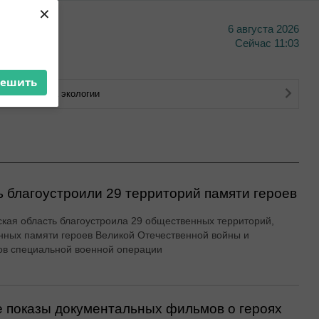
×
6 августа 2026
тво
Сейчас
11:03
решить
Министерства экологии
ь благоустроили 29 территорий памяти героев
кая область благоустроила 29 общественных территорий,
ных памяти героев Великой Отечественной войны и
ов специальной военной операции
 показы документальных фильмов о героях