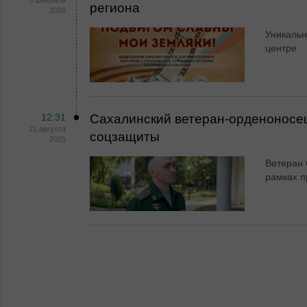
5 февраля
региона
2026
Уникальн
центре
12:31
Сахалинский ветеран-орденоносец
21 августа
соцзащиты
2025
Ветеран 
рамках п