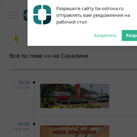
Subscribe to our
Разрешите сайту tia-ostrova.ru
notifications!
Pacific Information Agenc
отправлять вам уведомления на
To enable permission prompts, click
рабочий стол
on the notification icon
Запретить
Раз
Всё по теме «» на Сахалине
16:19
7 월 2026
09:03
5 2월 2026