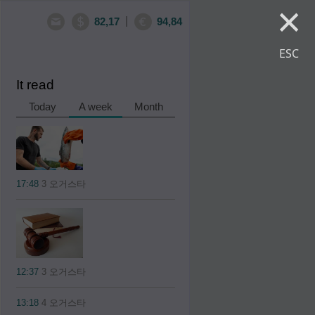
×
|
82,17
94,84
ESC
It read
Today
A week
Month
17:48
3 오거스타
12:37
3 오거스타
13:18
4 오거스타