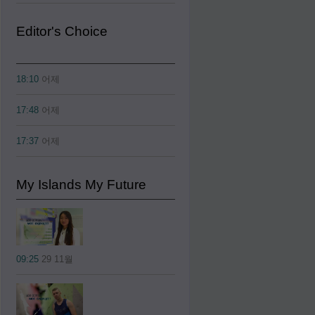
Editor's Choice
18:10
어제
17:48
어제
17:37
어제
My Islands My Future
09:25
29 11월