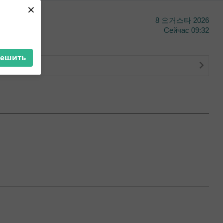
×
y
8 오거스타 2026
Сейчас
09:32
решить