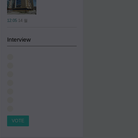
12:05
14 월
Interview
VOTE