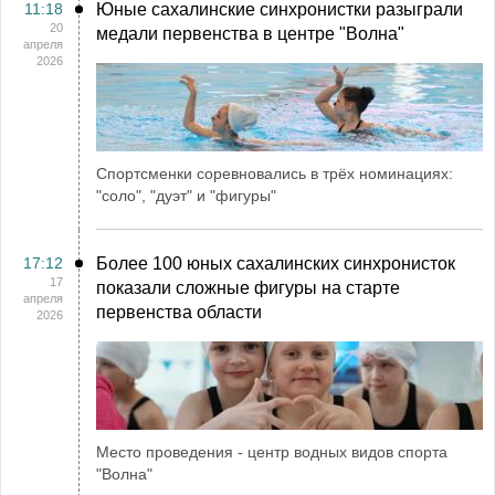
11:18
Юные сахалинские синхронистки разыграли
20
медали первенства в центре "Волна"
апреля
2026
Спортсменки соревновались в трёх номинациях:
"соло", "дуэт" и "фигуры"
17:12
Более 100 юных сахалинских синхронисток
17
показали сложные фигуры на старте
апреля
первенства области
2026
Место проведения - центр водных видов спорта
"Волна"