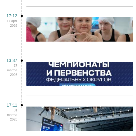
17:12
17 april
2026
13:37
17
martha
2026
17:11
31
martha
2025