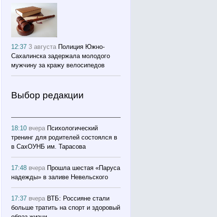
12:37
3 августа
Полиция Южно-
Сахалинска задержала молодого
мужчину за кражу велосипедов
Выбор редакции
18:10
вчера
Психологический
тренинг для родителей состоялся в
в СахОУНБ им. Тарасова
17:48
вчера
Прошла шестая «Паруса
надежды» в заливе Невельского
17:37
вчера
ВТБ: Россияне стали
больше тратить на спорт и здоровый
образ жизни