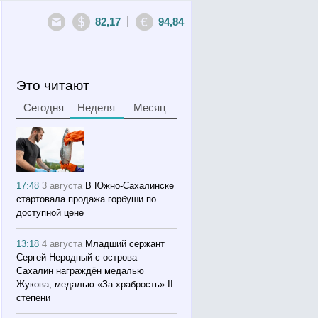
|
82,17
94,84
Это читают
Сегодня
Неделя
Месяц
17:48
3 августа
В Южно-Сахалинске
стартовала продажа горбуши по
доступной цене
13:18
4 августа
Младший сержант
Сергей Неродный с острова
Сахалин награждён медалью
Жукова, медалью «За храбрость» II
степени