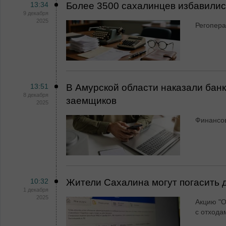
13:34
Более 3500 сахалинцев избавились
9 декабря
2025
Регопера
13:51
В Амурской области наказали банк
8 декабря
заемщиков
2025
Финансов
10:32
Жители Сахалина могут погасить 
1 декабря
2025
Акцию "О
с отхода