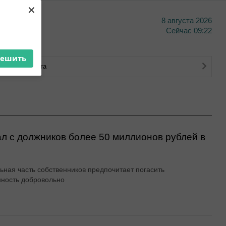
×
8 августа 2026
тво
Сейчас
09:22
решить
ковского счета
л с должников более 50 миллионов рублей в
ьная часть собственников предпочитает погасить
ность добровольно