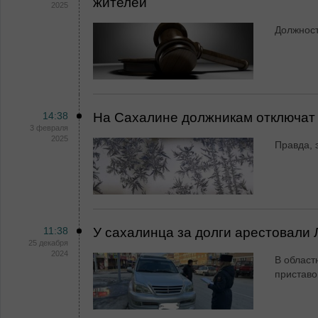
жителей
2025
Должност
14:38
На Сахалине должникам отключат
3 февраля
2025
Правда, 
11:38
У сахалинца за долги арестовали 
25 декабря
2024
В област
приставо