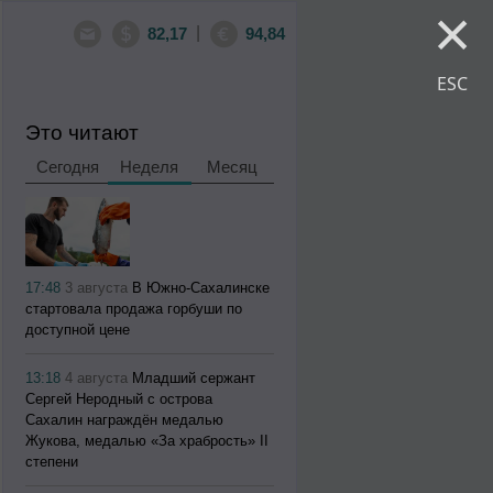
×
|
82,17
94,84
ESC
Это читают
Сегодня
Неделя
Месяц
17:48
3 августа
В Южно-Сахалинске
стартовала продажа горбуши по
доступной цене
13:18
4 августа
Младший сержант
Сергей Неродный с острова
Сахалин награждён медалью
Жукова, медалью «За храбрость» II
степени