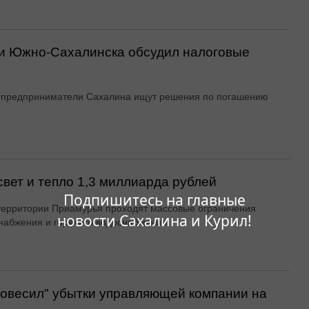
ти Южно-Сахалинска обсудил налоговые
 предприниматели Сахалина ищут решения по погашению
вет и тепло 1,3 миллиарда рублей
Подпишитесь на главные
территории Приамурья проходят массовые ограничения
новости Сахалина и Курил!
набжения и горячего водоснабжения
овесил" убытки управляющей компании на