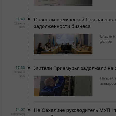
11:43
Совет экономической безопаснос
17 июля
задолженности бизнеса
2025
Власти и
долгов
17:33
Жители Приамурья задолжали на с
30 июня
2025
На всей 
электрос
14:07
На Сахалине руководитель МУП "п
4 февраля