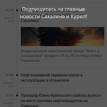
Подпишитесь на главные
15:19
В сентябре на Сахалине пройдет
8
новости Сахалина и Курил!
энергетический форум "Нефть и газ
августа
Сахалина"
2023
Международный энергетический форум "Нефть и
газ Сахалина" пройдет с 27 по 29 сентября в Южно-
Сахалинске
16:56
Нефтеналивной терминал ввели в
13
эксплуатацию в Ильинском
февраля
2023
15:14
Прокурор Южно-Курильского района выехал
11
на место разлива нефтепродуктов на
февраля
Шикотане
2022