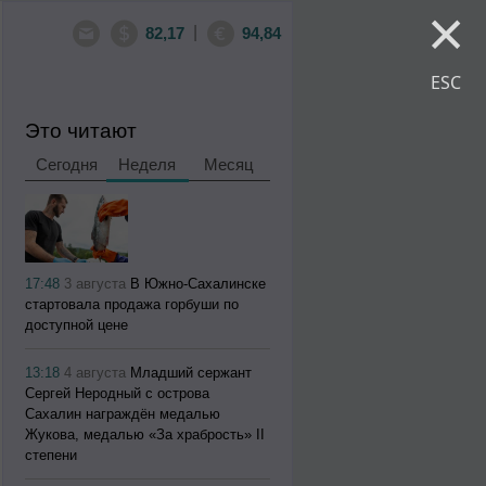
×
|
82,17
94,84
ESC
Это читают
Сегодня
Неделя
Месяц
17:48
3 августа
В Южно-Сахалинске
стартовала продажа горбуши по
доступной цене
13:18
4 августа
Младший сержант
Сергей Неродный с острова
Сахалин награждён медалью
Жукова, медалью «За храбрость» II
степени