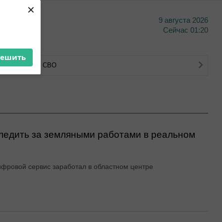
×
9 августа 2026
тво
Сейчас
01:20
решить
тва ветеранов СВО
ледить за земляными работами в реальном
фровой сервис заработал в областном центре