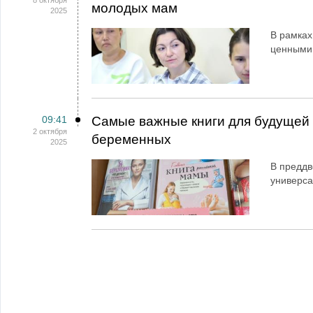
8 октября
молодых мам
2025
В рамках
ценными
09:41
Самые важные книги для будущей 
2 октября
беременных
2025
В преддв
универса