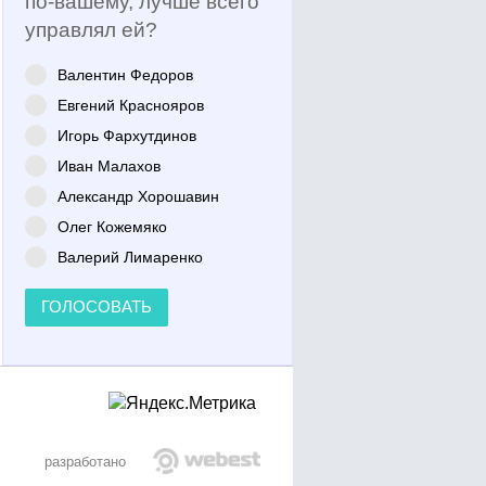
по-вашему, лучше всего
управлял ей?
Валентин Федоров
Евгений Краснояров
Игорь Фархутдинов
Иван Малахов
Александр Хорошавин
Олег Кожемяко
Валерий Лимаренко
ГОЛОСОВАТЬ
разработано