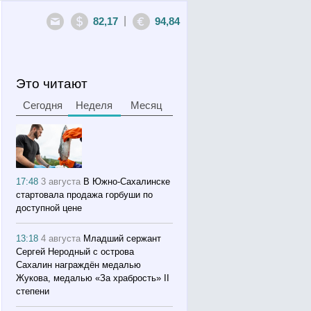
|
82,17
94,84
Это читают
Сегодня
Неделя
Месяц
17:48
3 августа
В Южно-Сахалинске
стартовала продажа горбуши по
доступной цене
13:18
4 августа
Младший сержант
Сергей Неродный с острова
Сахалин награждён медалью
Жукова, медалью «За храбрость» II
степени