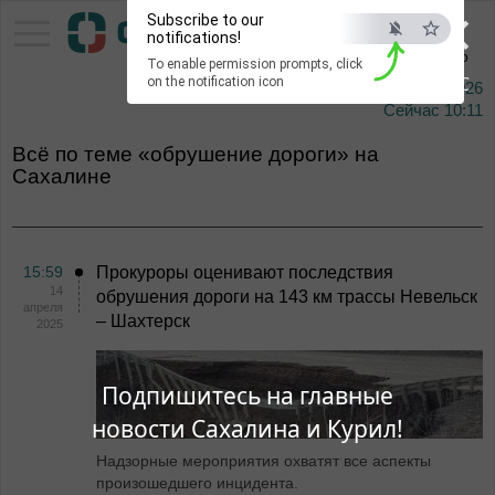
×
Subscribe to our
Тихоокеанское
notifications!
информационное агентство
To enable permission prompts, click
ESC
on the notification icon
9 августа 2026
Сейчас
10:11
Всё по теме «обрушение дороги» на
Сахалине
15:59
Прокуроры оценивают последствия
14
обрушения дороги на 143 км трассы Невельск
апреля
– Шахтерск
2025
Подпишитесь на главные
новости Сахалина и Курил!
Надзорные мероприятия охватят все аспекты
произошедшего инцидента.