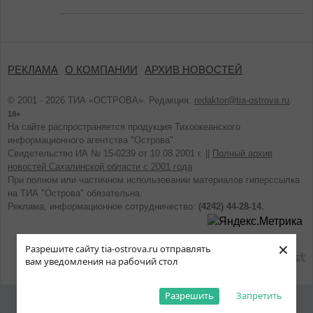
РЕКЛАМА
О КОМПАНИИ
АРХИВ НОВОСТЕЙ
© 2001 - 2026 ТИА «ОСТРОВА». Редакция:
redaktor@tia-ostrova.ru
.
18+
На сайте распространяется продукция Тихоокеанского
информационного агентства "Острова".
Свидетельство ИА № 15-0239 от 10.08.2001 г. ||
Полный архив
новостей Сахалинской области с 2001 года
При полном или частичном использовании материалов гиперссылка
на ТИА "Острова" обязательна.
Реклама, информационное сотрудничество:
(4242) 44-28-14.
×
Разрешите сайту tia-ostrova.ru отправлять
разработано
вам уведомления на рабочий стол
Разрешить
Запретить