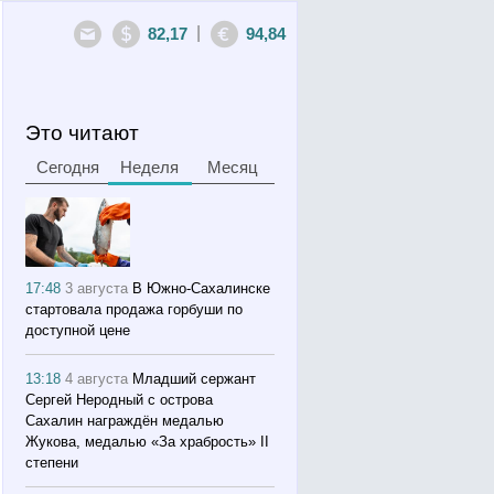
|
82,17
94,84
Это читают
Сегодня
Неделя
Месяц
17:48
3 августа
В Южно-Сахалинске
стартовала продажа горбуши по
доступной цене
13:18
4 августа
Младший сержант
Сергей Неродный с острова
Сахалин награждён медалью
Жукова, медалью «За храбрость» II
степени