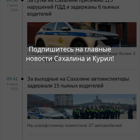
09:38
За сутки на Сахалине пресечено 115
7 июля
нарушений ПДД и задержаны 6 пьяных
2026
водителей
Подпишитесь на главные
Стационарные камеры зафиксировали еще более 3
новости Сахалина и Курил!
тысяч нарушений
09:41
За выходные на Сахалине автоинспекторы
6 июля
задержали 15 пьяных водителей
2026
На штрафстоянку поместили 37 автомобилей