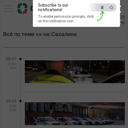
×
Subscribe to our
Pacific Information Agency
notifications!
To enable permission prompts, click
7 augusta 2026
ESC
on the notification icon
Сейчас
08:46
Всё по теме «» на Сахалине
09:47
10 july
2026
10:12
9 july
2026