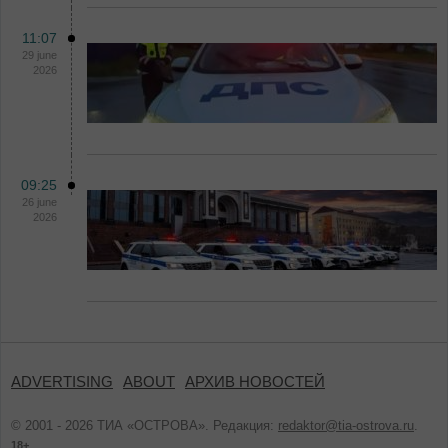
11:07
29 june
2026
09:25
26 june
2026
ADVERTISING
ABOUT
АРХИВ НОВОСТЕЙ
© 2001 - 2026 ТИА «ОСТРОВА». Редакция:
redaktor@tia-ostrova.ru
.
18+