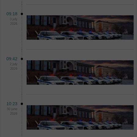
09:18
3 july
2026
09:42
2 july
2026
10:23
30 june
2026