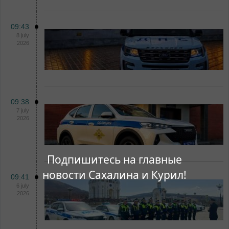
09:43
8 july
2026
09:38
7 july
2026
Подпишитесь на главные
новости Сахалина и Курил!
09:41
6 july
2026