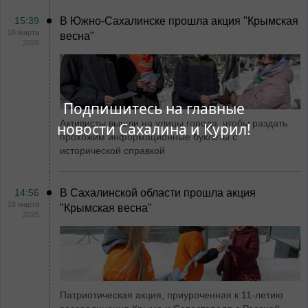
15:39
В Южно-Сахалинске прошла акция "Крымская
18 марта
весна"
2026
Подпишитесь на главные
Активисты вышли на улицы города, чтобы раздать
новости Сахалина и Курил!
прохожим информационные буклеты с
исторической справкой
14:56
В Сахалинской области прошла акция
18 марта
"Крымская весна"
2025
Патриотическая акция, приуроченная к 11-летию