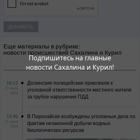
ДОБАВИТЬ
Еще материалы в рубрике:
Новости происшествий Сахалина и Курил
Подпишитесь на главные
новости Сахалина и Курил!
18:13
Долинские полицейские привлекли к
21 июля
уголовной ответственности местного жителя
2026
за грубое нарушение ПДД
13:46
В Поронайске возбуждены уголовные дела по
21 июля
фактам незаконной добычи водных
2026
биологических ресурсов