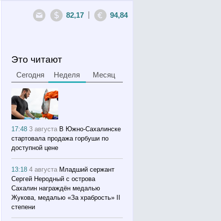
|
82,17
94,84
Это читают
Сегодня
Неделя
Месяц
17:48
3 августа
В Южно-Сахалинске
стартовала продажа горбуши по
доступной цене
13:18
4 августа
Младший сержант
Сергей Неродный с острова
Сахалин награждён медалью
Жукова, медалью «За храбрость» II
степени