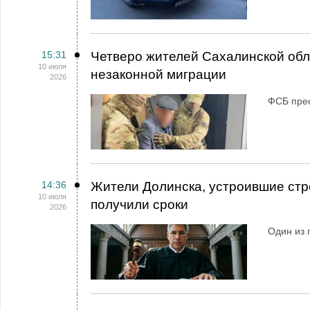
15:31
Четверо жителей Сахалинской обл
10 июля
незаконной миграции
2026
ФСБ прес
14:36
Жители Долинска, устроившие стре
10 июля
получили сроки
2026
Один из 