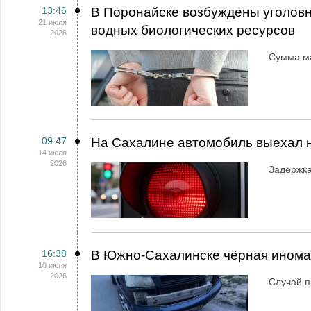
13:46
В Поронайске возбуждены уголовн
21 июля
водных биологических ресурсов
2026
Сумма ма
09:47
На Сахалине автомобиль выехал 
14 июля
2026
Задержка
16:38
В Южно-Сахалинске чёрная иномар
10 июля
2026
Случай п