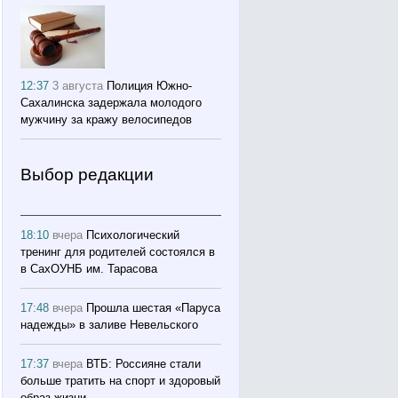
12:37
3 августа
Полиция Южно-
Сахалинска задержала молодого
мужчину за кражу велосипедов
Выбор редакции
18:10
вчера
Психологический
тренинг для родителей состоялся в
в СахОУНБ им. Тарасова
17:48
вчера
Прошла шестая «Паруса
надежды» в заливе Невельского
17:37
вчера
ВТБ: Россияне стали
больше тратить на спорт и здоровый
образ жизни