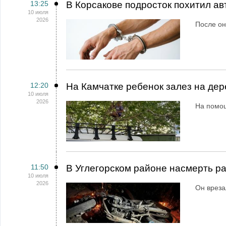
13:25
В Корсакове подросток похитил а
10 июля
2026
После он
12:20
На Камчатке ребенок залез на дер
10 июля
2026
На помо
11:50
В Углегорском районе насмерть р
10 июля
2026
Он вреза