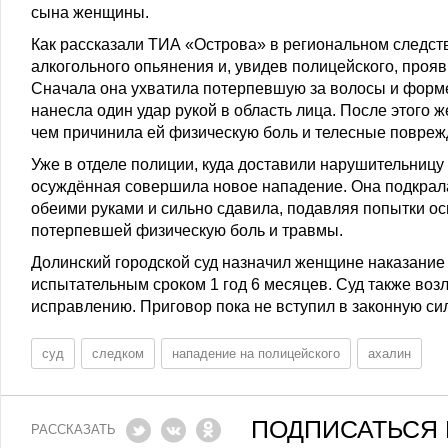
сына женщины.
Как рассказали ТИА «Острова» в региональном следст
алкогольного опьянения и, увидев полицейского, про
Сначала она ухватила потерпевшую за волосы и форме
нанесла один удар рукой в область лица. После этого 
чем причинила ей физическую боль и телесные повреж
Уже в отделе полиции, куда доставили нарушительниц
осуждённая совершила новое нападение. Она подкрала
обеими руками и сильно сдавила, подавляя попытки ос
потерпевшей физическую боль и травмы.
Долинский городской суд назначил женщине наказание 
испытательным сроком 1 год 6 месяцев. Суд также во
исправлению. Приговор пока не вступил в законную сил
суд
следком
нападение на полицейского
ахалин
ПОДПИСАТЬСЯ 
РАССКАЗАТЬ