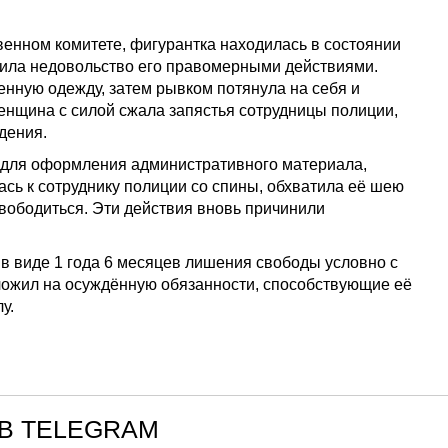
венном комитете, фигурантка находилась в состоянии
явила недовольство его правомерными действиями.
нную одежду, затем рывком потянула на себя и
женщина с силой сжала запястья сотрудницы полиции,
дения.
у для оформления административного материала,
сь к сотруднику полиции со спины, обхватила её шею
вободиться. Эти действия вновь причинили
в виде 1 года 6 месяцев лишения свободы условно с
зложил на осуждённую обязанности, способствующие её
у.
В TELEGRAM