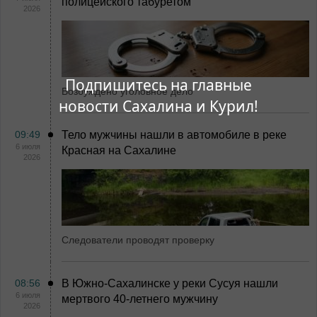
полицейского табуретом
2026
Подпишитесь на главные
Возбуждено уголовное дело
новости Сахалина и Курил!
09:49
Тело мужчины нашли в автомобиле в реке
6 июля
Красная на Сахалине
2026
Следователи проводят проверку
08:56
В Южно-Сахалинске у реки Сусуя нашли
6 июля
мертвого 40-летнего мужчину
2026