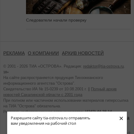
Следователи начали проверку
РЕКЛАМА
О КОМПАНИИ
АРХИВ НОВОСТЕЙ
© 2001 - 2026 ТИА «ОСТРОВА». Редакция:
redaktor@tia-ostrova.ru
.
18+
На сайте распространяется продукция Тихоокеанского
информационного агентства "Острова".
Свидетельство ИА № 15-0239 от 10.08.2001 г. ||
Полный архив
новостей Сахалинской области с 2001 года
При полном или частичном использовании материалов гиперссылка
на ТИА "Острова" обязательна.
Реклама, информационное сотрудничество:
(4242) 44-28-14.
×
Разрешите сайту tia-ostrova.ru отправлять
вам уведомления на рабочий стол