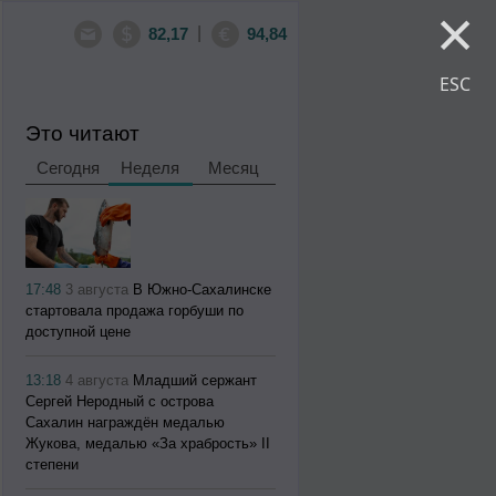
×
|
82,17
94,84
ESC
Это читают
Сегодня
Неделя
Месяц
17:48
3 августа
В Южно-Сахалинске
стартовала продажа горбуши по
доступной цене
13:18
4 августа
Младший сержант
Сергей Неродный с острова
Сахалин награждён медалью
Жукова, медалью «За храбрость» II
степени