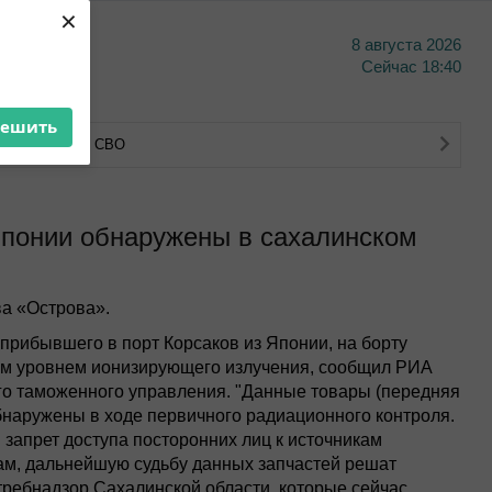
×
8 августа 2026
тво
Сейчас
18:40
решить
тва ветеранов СВО
Японии обнаружены в сахалинском
а «Острова».
 прибывшего в порт Корсаков из Японии, на борту
ым уровнем ионизирующего излучения, сообщил РИА
го таможенного управления. "Данные товары (передняя
бнаружены в ходе первичного радиационного контроля.
запрет доступа посторонних лиц к источникам
овам, дальнейшую судьбу данных запчастей решат
требнадзор Сахалинской области, которые сейчас