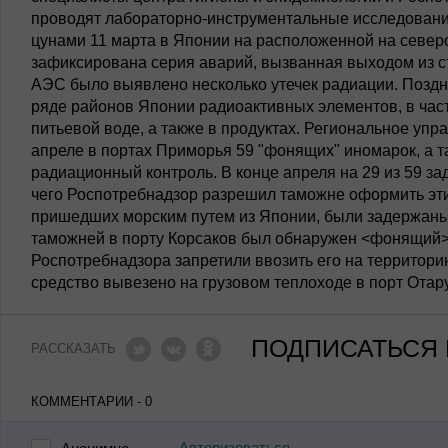
проводят лабораторно-инструментальные исследования
цунами 11 марта в Японии на расположенной на север
зафиксирована серия аварий, вызванная выходом из с
АЭС было выявлено несколько утечек радиации. Позд
ряде районов Японии радиоактивных элементов, в частн
питьевой воде, а также в продуктах. Региональное уп
апреле в портах Приморья 59 "фонящих" иномарок, а т
радиационный контроль. В конце апреля на 29 из 59 з
чего Роспотребнадзор разрешил таможне оформить эт
пришедших морским путем из Японии, были задержаны
таможней в порту Корсаков был обнаружен <фонящий>
Роспотребнадзора запретили ввозить его на территор
средство вывезено на грузовом теплоходе в порт Отару
ПОДПИСАТЬСЯ 
РАССКАЗАТЬ
КОММЕНТАРИИ - 0