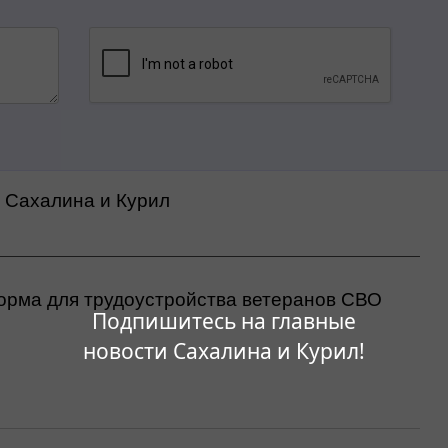
а Сахалина и Курил
орма для трудоустройства ветеранов СВО
Подпишитесь на главные
новости Сахалина и Курил!