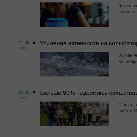
Лето в ра
походов
11:39
Усиление активности на сольфато
вчера
Вулкан я
на четыр
10:32
Больше 90% подростков сахалинц
вчера
С начала
работу 6