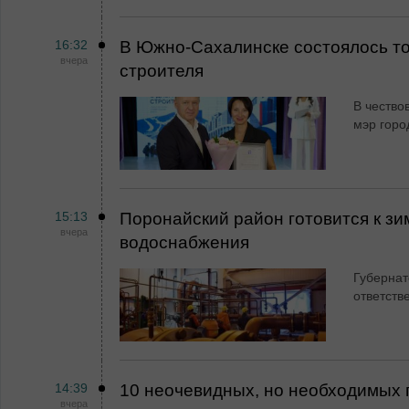
16:32
В Южно-Сахалинске состоялось т
вчера
строителя
В чество
мэр горо
15:13
Поронайский район готовится к зи
вчера
водоснабжения
Губернат
ответств
14:39
10 неочевидных, но необходимых 
вчера