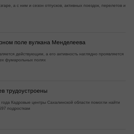
згаре, а с ним и сезон отпусков, активных поездок, перелетов и
рном поле вулкана Менделеева
вляется действующим, а его активность наглядно проявляется
ех фумарольных полях
ев трудоустроены
 года Кадровые центры Сахалинской области помогли найти
697 подросткам