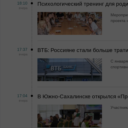
18:10
Психологический тренинг для род
вчера
Мероприя
проекта 
17:37
ВТБ: Россияне стали больше трати
вчера
С января
спортивн
17:04
В Южно-Сахалинске открылся «Пр
вчера
Участник