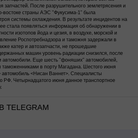
 запчастей. После разрушительного землетрясения и
о-востоке страны АЭС "Фукусима-1" была
троя системы охлаждения. В результате инцидентов на
нее стала появляться информация об обнаружении в
ости изотопов йода и цезия, в воздухе, морской и
равление Роспотребнадзора и таможня задержали в
акже катер и автозапчасти, не прошедшие
адержанных машин уровень радиации снизился, после
и автомобили. Еще шесть "фоняших" автомобилей,
 таможенниками в порту Магадана. Шестого июня
 автомобиль <Нисан Ваннет>. Специалисты
ию РФ. Четырнадцатого июня данное транспортное
.
В TELEGRAM