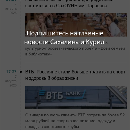
7
состоялся в в СахОУНБ им. Тарасова
августа
2026
Подпишитесь на главные
новости Сахалина и Курил!
Мероприятие было организовано в рамках
культурно-просветительского проекта «Всей семьёй
в библиотеку»
17:37
ВТБ: Россияне стали больше тратить на спорт
7
и здоровый образ жизни
августа
2026
С января по июль клиенты ВТБ потратили более 52
млрд рублей на спортивное питание, одежду и
походы в спортивные клубы