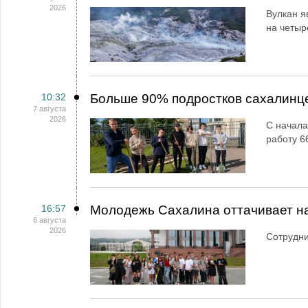
2026
Вулкан я
на четыр
10:32
Больше 90% подростков сахалинц
7 августа
2026
С начала
работу 6
16:57
Молодежь Сахалина оттачивает н
6 августа
2026
Сотрудн