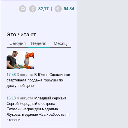
|
82,17
94,84
Это читают
Сегодня
Неделя
Месяц
17:48
3 августа
В Южно-Сахалинске
стартовала продажа горбуши по
доступной цене
13:18
4 августа
Младший сержант
Сергей Неродный с острова
Сахалин награждён медалью
Жукова, медалью «За храбрость» II
степени