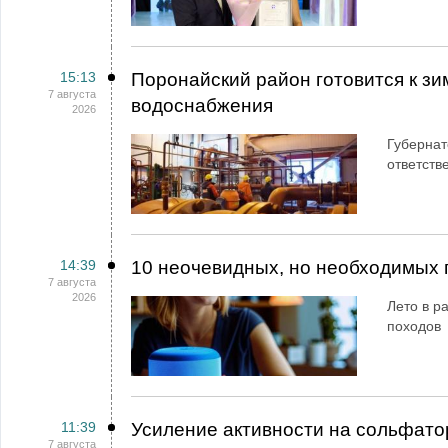
15:13
Поронайский район готовится к зи
7 августа
водоснабжения
2026
Губернат
ответств
14:39
10 неочевидных, но необходимых 
7 августа
2026
Лето в ра
походов
11:39
Усиление активности на сольфато
7 августа