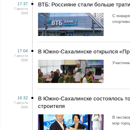
17:37
ВТБ: Россияне стали больше трати
7 августа
2026
С января
спортивн
17:04
В Южно-Сахалинске открылся «Пр
7 августа
2026
Участник
16:32
В Южно-Сахалинске состоялось т
7 августа
строителя
2026
В чество
мэр горо