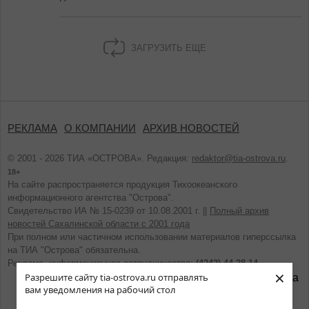
ЗАГРУЗИТЬ ЕЩЕ
РЕКЛАМА
О КОМПАНИИ
АРХИВ НОВОСТЕЙ
© 2001 - 2026 ТИА «ОСТРОВА». Редакция:
redaktor@tia-ostrova.ru
.
18+
На сайте распространяется продукция Тихоокеанского
информационного агентства "Острова".
Свидетельство ИА № 15-0239 от 10.08.2001 г. ||
Полный архив
новостей Сахалинской области с 2001 года
При полном или частичном использовании материалов гиперссылка
на ТИА "Острова" обязательна.
Реклама, информационное сотрудничество:
(4242) 44-28-14.
×
Разрешите сайту tia-ostrova.ru отправлять
вам уведомления на рабочий стол