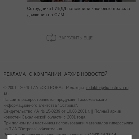
Сотрудники ГИБДД напомнили ключевые правила
движения на СИМ
ЗАГРУЗИТЬ ЕЩЕ
РЕКЛАМА
О КОМПАНИИ
АРХИВ НОВОСТЕЙ
© 2001 - 2026 ТИА «ОСТРОВА». Редакция:
redaktor@tia-ostrova.ru
.
18+
На сайте распространяется продукция Тихоокеанского
информационного агентства "Острова".
Свидетельство ИА № 15-0239 от 10.08.2001 г. ||
Полный архив
новостей Сахалинской области с 2001 года
При полном или частичном использовании материалов гиперссылка
на ТИА "Острова" обязательна.
Реклама, информационное сотрудничество:
(4242) 44-28-14.