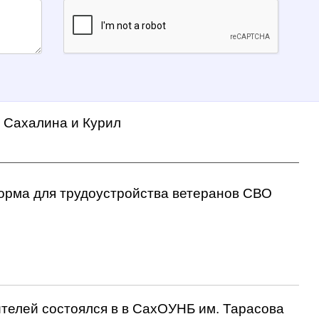
а Сахалина и Курил
орма для трудоустройства ветеранов СВО
ителей состоялся в в СахОУНБ им. Тарасова