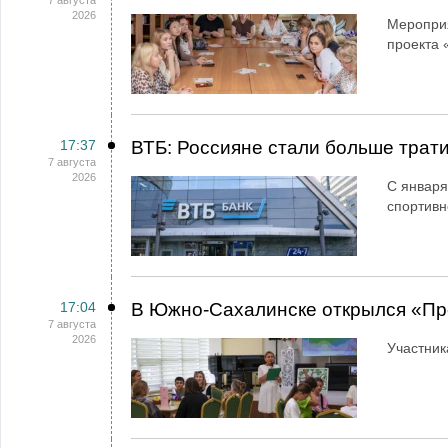
7 августа
2026
Мероприя
проекта 
17:37
ВТБ: Россияне стали больше трати
7 августа
2026
С января
спортивн
17:04
В Южно-Сахалинске открылся «Пр
7 августа
2026
Участник