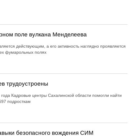
рном поле вулкана Менделеева
вляется действующим, а его активность наглядно проявляется
ех фумарольных полях
ев трудоустроены
 года Кадровые центры Сахалинской области помогли найти
697 подросткам
авыки безопасного вождения СИМ