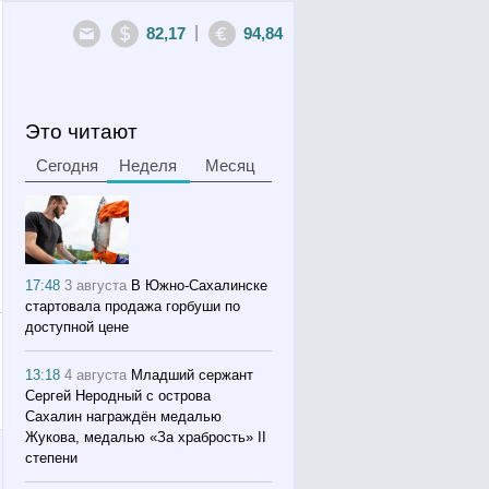
|
82,17
94,84
Это читают
Сегодня
Неделя
Месяц
17:48
3 августа
В Южно-Сахалинске
стартовала продажа горбуши по
доступной цене
13:18
4 августа
Младший сержант
Сергей Неродный с острова
Сахалин награждён медалью
Жукова, медалью «За храбрость» II
степени