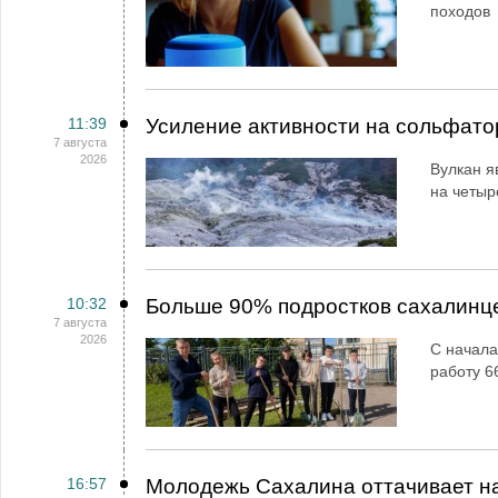
походов
11:39
Усиление активности на сольфато
7 августа
2026
Вулкан я
на четыр
10:32
Больше 90% подростков сахалинц
7 августа
2026
С начала
работу 6
16:57
Молодежь Сахалина оттачивает н