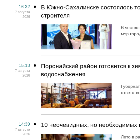
16:32
В Южно-Сахалинске состоялось т
7 августа
строителя
2026
В чество
мэр горо
15:13
Поронайский район готовится к зи
7 августа
водоснабжения
2026
Губернат
ответств
14:39
10 неочевидных, но необходимых 
7 августа
2026
Лето в ра