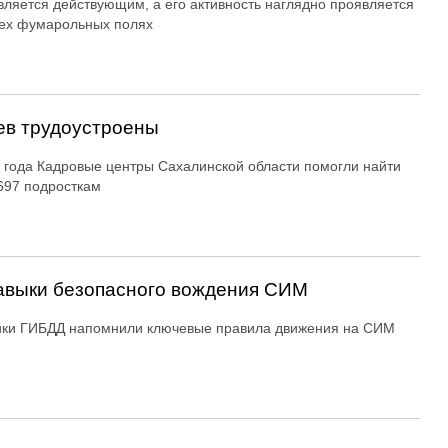
вляется действующим, а его активность наглядно проявляется
ех фумарольных полях
ев трудоустроены
 года Кадровые центры Сахалинской области помогли найти
697 подросткам
авыки безопасного вождения СИМ
ики ГИБДД напомнили ключевые правила движения на СИМ