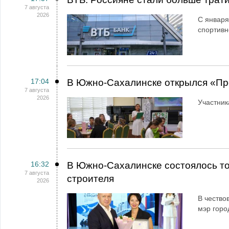
7 августа
2026
С января
спортивн
17:04
В Южно-Сахалинске открылся «Пр
7 августа
2026
Участник
16:32
В Южно-Сахалинске состоялось т
7 августа
строителя
2026
В чество
мэр горо