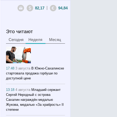
|
82,17
94,84
Это читают
Сегодня
Неделя
Месяц
17:48
3 августа
В Южно-Сахалинске
стартовала продажа горбуши по
доступной цене
13:18
4 августа
Младший сержант
Сергей Неродный с острова
Сахалин награждён медалью
Жукова, медалью «За храбрость» II
степени