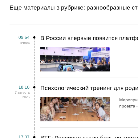
Еще материалы в рубрике:
Разнообразные с
09:54
В России впервые появится платф
вчера
18:10
Психологический тренинг для род
7 августа
2026
Мероприя
проекта 
17:37
ВТБ: Россияне стали больше трати