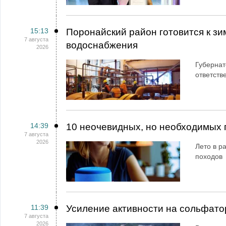
15:13
Поронайский район готовится к зи
7 августа
водоснабжения
2026
Губернат
ответств
14:39
10 неочевидных, но необходимых 
7 августа
2026
Лето в ра
походов
11:39
Усиление активности на сольфато
7 августа
2026