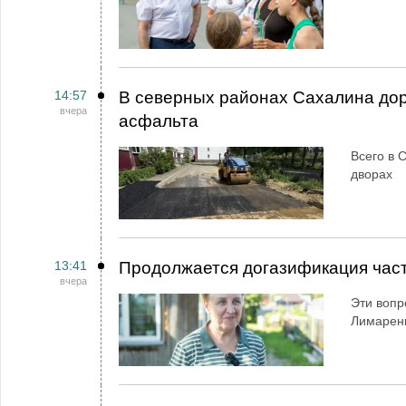
14:57
В северных районах Сахалина дор
вчера
асфальта
Всего в 
дворах
13:41
Продолжается догазификация час
вчера
Эти вопр
Лимарен