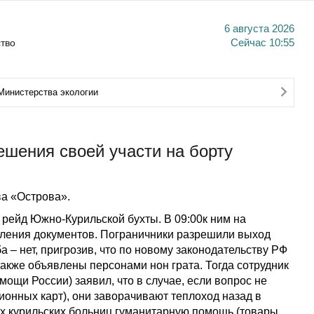
6 августа 2026
тво
Сейчас
10:55
Министерства экологии
ешения своей участи на борту
а «Острова».
 рейд Южно-Курильской бухты. В 09:00к ним на
ления документов. Пограничники разрешили выход
 – нет, пригрозив, что по новому законодательству РФ
 также объявлены персонами нон грата. Тогда сотрудник
ощи России) заявил, что в случае, если вопрос не
онных карт), они заворачивают теплоход назад в
-х курильских больниц гуманитарную помощь (товары