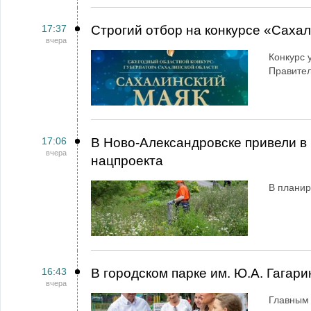
17:37
Строгий отбор на конкурсе «Саха
вчера
Конкурс 
Правител
17:06
В Ново-Александровске привели в 
вчера
нацпроекта
В планир
16:43
В городском парке им. Ю.А. Гагар
вчера
Главным 