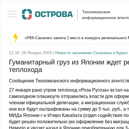
Тихоокеанское
информационное агентс
«РВК‑Сахалин» заняла 2 место в конкурсе регионального 
12:39, 28 Января 2009 |
Новости экономики Сахалина и Курил
Гуманитарный груз из Японии ждет р
теплохода
Сообщение Тихоокеанского информационного агентств
27 января рано утром теплоход «Роза Ругоза» встал на
самоходном плашкоуте отправились власти для оформ
членам официальной делегации, а миграционная служба
они все будут оштрафованы на сумму до 5 тыс. руб., а
МИДа Японии г-н Итиро Кавабата (отдел содействия пом
будет решён положительно (их оформление без миграци
Немуро и увозят назад в Японию приобретенную для 3