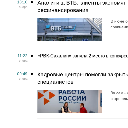
13:16
Аналитика ВТБ: клиенты экономят 
вчера
рефинансирования
В июне о
сравнен
11:22
«РВК‑Сахалин» заняла 2 место в конкурс
вчера
09:49
Кадровые центры помогли закрыть
вчера
специалистов
За семь 
с прошл