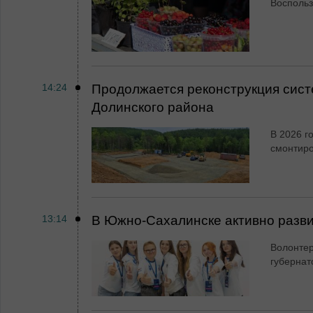
Воспольз
14:24
Продолжается реконструкция сист
Долинского района
В 2026 г
смонтир
13:14
В Южно-Сахалинске активно разви
Волонтер
губернат