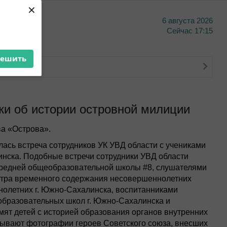
×
6 августа 2026
тво
Сейчас
17:15
решить
о банкинга
и об истории островной милиции
а «Острова».
лась встреча сотрудников УК УВД области с учениками
инска. Подобные встречи сотрудники УВД области
средней общеобразовательной школы #8, слушателями
ентра временного содержания несовершеннолетних
олетних г. Южно-Сахалинска, воспитанниками
бразовательных школ г. Южно-Сахалинска и
омят детей с историей образования органов внутренних
азывают фотографии героев Советского союза, внесших