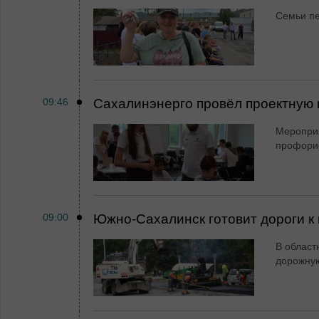
Семьи пе
09:46
Сахалинэнерго провёл проектную 
Мероприя
профори
09:00
Южно-Сахалинск готовит дороги к 
В област
дорожную