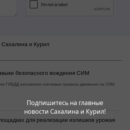
а Сахалина и Курил
авыки безопасного вождения СИМ
ики ГИБДД напомнили ключевые правила движения на СИМ
Подпишитесь на главные
новости Сахалина и Курил!
ощадках для реализации излишков урожая