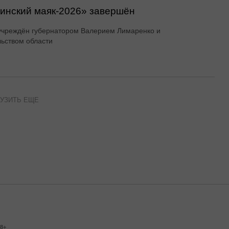
линский маяк‑2026» завершён
учреждён губернатором Валерием Лимаренко и
ьством области
УЗИТЬ ЕЩЕ
8+