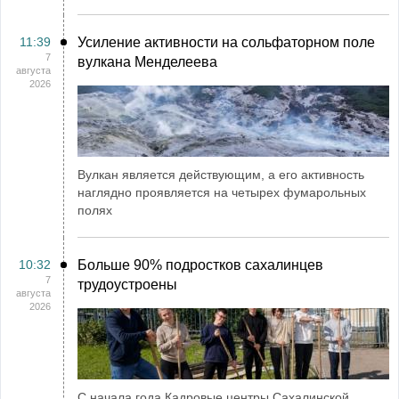
11:39
Усиление активности на сольфаторном поле
7
вулкана Менделеева
августа
2026
Вулкан является действующим, а его активность
наглядно проявляется на четырех фумарольных
полях
10:32
Больше 90% подростков сахалинцев
7
трудоустроены
августа
2026
С начала года Кадровые центры Сахалинской