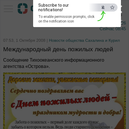
×
Subscribe to our
Тихоокеанское
notifications!
информационное агентство
To enable permission prompts, click
ESC
on the notification icon
7 августа 2026
Сейчас
08:45
07:53, 1 Октября 2008 |
Новости общества Сахалина и Курил
Международный день пожилых людей
Сообщение Тихоокеанского информационного
агентства «Острова».