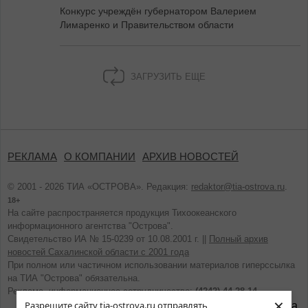
Конкурс учреждён губернатором Валерием
Лимаренко и Правительством области
ЗАГРУЗИТЬ ЕЩЕ
РЕКЛАМА
О КОМПАНИИ
АРХИВ НОВОСТЕЙ
© 2001 - 2026 ТИА «ОСТРОВА». Редакция:
redaktor@tia-ostrova.ru
.
18+
На сайте распространяется продукция Тихоокеанского
информационного агентства "Острова".
Свидетельство ИА № 15-0239 от 10.08.2001 г. ||
Полный архив
новостей Сахалинской области с 2001 года
При полном или частичном использовании материалов гиперссылка
на ТИА "Острова" обязательна.
Реклама, информационное сотрудничество:
(4242) 44-28-14.
×
Разрешите сайту tia-ostrova.ru отправлять