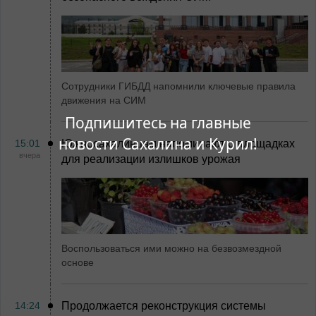
Сотрудники ГИБДД напомнили ключевые правила
движения на СИМ
Подпишитесь на главные
новости Сахалина и Курил!
15:01
Южносахалинцам напоминают о площадках
вчера
для реализации излишков урожая
Воспользоваться ими можно на безвозмездной
основе
14:24
Продолжается реконструкция системы