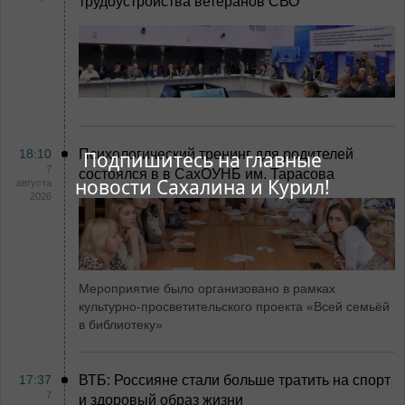
трудоустройства ветеранов СВО
18:10
Психологический тренинг для родителей
Подпишитесь на главные
7
состоялся в в СахОУНБ им. Тарасова
новости Сахалина и Курил!
августа
2026
Мероприятие было организовано в рамках
культурно-просветительского проекта «Всей семьёй
в библиотеку»
17:37
ВТБ: Россияне стали больше тратить на спорт
7
и здоровый образ жизни