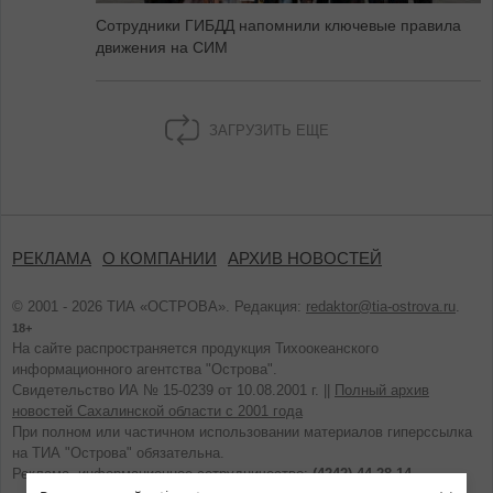
Сотрудники ГИБДД напомнили ключевые правила
движения на СИМ
ЗАГРУЗИТЬ ЕЩЕ
РЕКЛАМА
О КОМПАНИИ
АРХИВ НОВОСТЕЙ
© 2001 - 2026 ТИА «ОСТРОВА». Редакция:
redaktor@tia-ostrova.ru
.
18+
На сайте распространяется продукция Тихоокеанского
информационного агентства "Острова".
Свидетельство ИА № 15-0239 от 10.08.2001 г. ||
Полный архив
новостей Сахалинской области с 2001 года
При полном или частичном использовании материалов гиперссылка
на ТИА "Острова" обязательна.
Реклама, информационное сотрудничество:
(4242) 44-28-14.