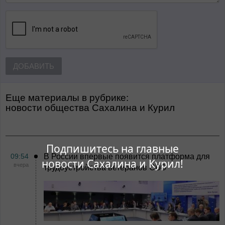
ДОБАВИТЬ
Еще материалы в рубрике:
Новости общества Сахалина и Курил
Подпишитесь на главные
09:54
В России впервые появится платформа для
новости Сахалина и Курил!
вчера
трудоустройства ветеранов СВО