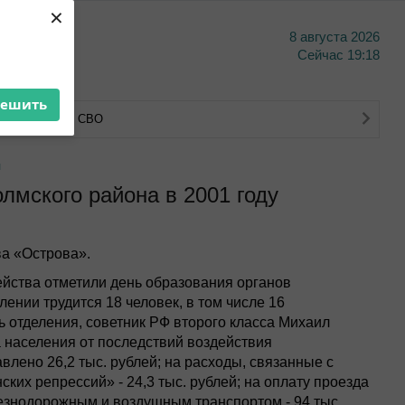
×
8 августа 2026
тво
Сейчас
19:18
решить
тва ветеранов СВО
л
лмского района в 2001 году
а «Острова».
ейства отметили день образования органов
ении трудится 18 человек, в том числе 16
 отделения, советник РФ второго класса Михаил
 населения от последствий воздействия
лено 26,2 тыс. рублей; на расходы, связанные с
их репрессий» - 24,3 тыс. рублей; на оплату проезда
езнодорожным и воздушным транспортом - 94 тыс.