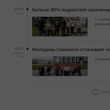
10:32
Больше 90% подростков сахалинц
вчера
С начала
работу 6
16:57
Молодежь Сахалина оттачивает н
6 августа
2026
Сотрудн
ЗАГР