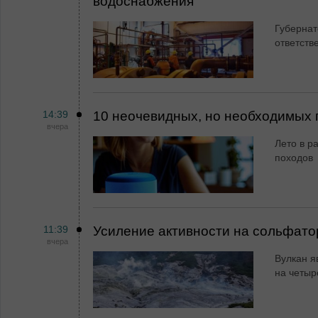
водоснабжения
Губернат
ответств
14:39
10 неочевидных, но необходимых 
вчера
Лето в ра
походов
11:39
Усиление активности на сольфато
вчера
Вулкан я
на четыр