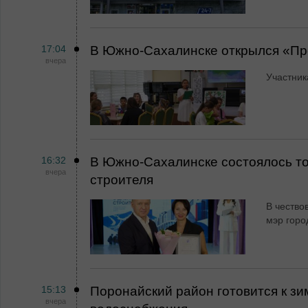
17:04
В Южно-Сахалинске открылся «Пр
вчера
Участник
16:32
В Южно-Сахалинске состоялось т
вчера
строителя
В чество
мэр горо
15:13
Поронайский район готовится к зи
вчера