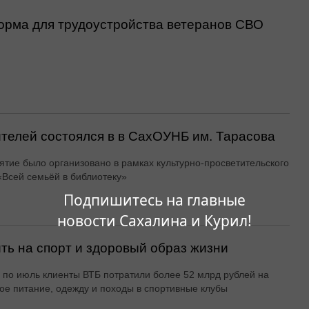
орма для трудоустройства ветеранов СВО
ителей состоялся в в СахОУНБ им. Тарасова
тие было организовано в рамках культурно-просветительского
«Всей семьёй в библиотеку»
Подпишитесь на главные
новости Сахалина и Курил!
ть на спорт и здоровый образ жизни
 по июль клиенты ВТБ потратили более 52 млрд рублей на
ое питание, одежду и походы в спортивные клубы