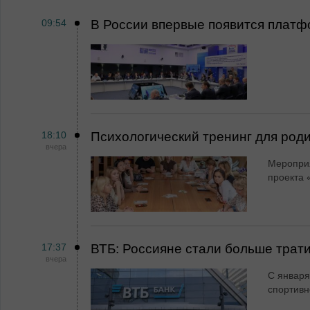
09:54
В России впервые появится платф
18:10
Психологический тренинг для род
вчера
Мероприя
проекта 
17:37
ВТБ: Россияне стали больше трати
вчера
С января
спортивн