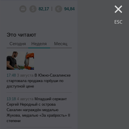
×
|
82,17
94,84
ESC
Это читают
Сегодня
Неделя
Месяц
17:48
3 августа
В Южно-Сахалинске
стартовала продажа горбуши по
доступной цене
13:18
4 августа
Младший сержант
Сергей Неродный с острова
Сахалин награждён медалью
Жукова, медалью «За храбрость» II
степени