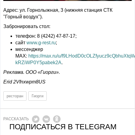
Адрес: ул. Горнолыжная, 3 (нижняя станция СТК
"Горный воздух").
Забронировать стол:
телефон: 8 (4242) 47-87-17;
сайт
www.g-rest.ru
;
мессенджер
MAX:
https://max.ru/u/f9LHodD0cOLZfyucz9cQbhuXtq
kRZiWP0Y5pabek2A
.
Реклама. ООО «Гиорги».
Erid 2Vfnxwpm8US
ресторан
Гиорги
РАССКАЗАТЬ
ПОДПИСАТЬСЯ В TELEGRAM