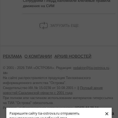
Сотрудники ГИБДД напомнили ключевые правила
движения на СИМ
ЗАГРУЗИТЬ ЕЩЕ
РЕКЛАМА
О КОМПАНИИ
АРХИВ НОВОСТЕЙ
© 2001 - 2026 ТИА «ОСТРОВА». Редакция:
redaktor@tia-ostrova.ru
.
18+
На сайте распространяется продукция Тихоокеанского
информационного агентства "Острова".
Свидетельство ИА № 15-0239 от 10.08.2001 г. ||
Полный архив
новостей Сахалинской области с 2001 года
При полном или частичном использовании материалов гиперссылка
на ТИА "Острова" обязательна.
Реклама, информационное сотрудничество:
(4242) 44-28-14.
×
Разрешите сайту tia-ostrova.ru отправлять