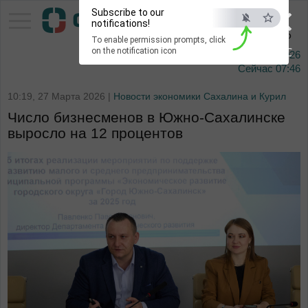
×
Subscribe to our
Тихоокеанское
notifications!
информационное агентство
To enable permission prompts, click
ESC
on the notification icon
9 августа 2026
Сейчас
07:46
10:19, 27 Марта 2026 |
Новости экономики Сахалина и Курил
Число бизнесменов в Южно-Сахалинске
выросло на 12 процентов