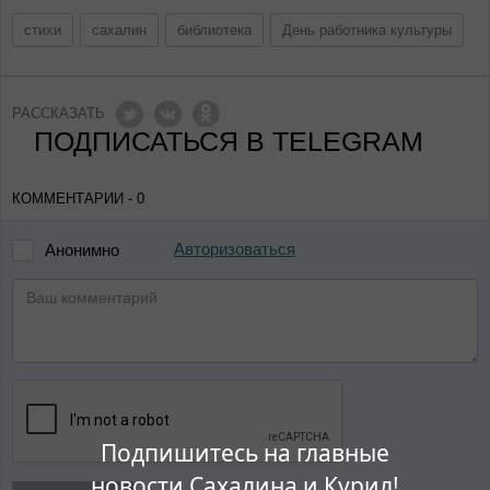
стихи
сахалин
библиотека
День работника культуры
РАССКАЗАТЬ
ПОДПИСАТЬСЯ В TELEGRAM
КОММЕНТАРИИ - 0
Авторизоваться
Анонимно
Подпишитесь на главные
новости Сахалина и Курил!