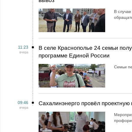
вывоз
В случае
обращат
11:23
В селе Краснополье 24 семьи пол
вчера
программе Единой России
Семьи пе
09:46
Сахалинэнерго провёл проектную 
вчера
Мероприя
профори