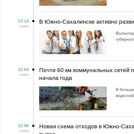
13:14
В Южно-Сахалинске активно разви
вчера
Волонтер
губернат
12:54
Почти 60 км коммунальных сетей
вчера
начала года
В больши
водосна
12:06
Новая схема отходов в Южно-Сах
вчера