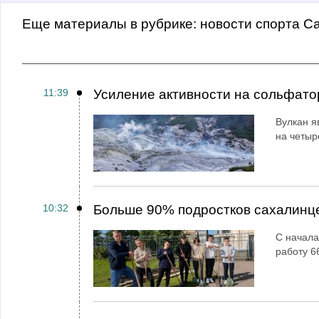
Еще материалы в рубрике:
Новости спорта С
11:39
Усиление активности на сольфато
Вулкан я
на четыр
10:32
Больше 90% подростков сахалинц
С начала
работу 6