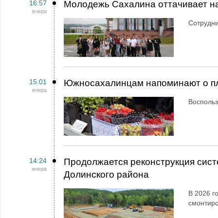
16:57
Молодежь Сахалина оттачивает н
вчера
Сотрудн
15:01
Южносахалинцам напоминают о пл
вчера
Воспольз
14:24
Продолжается реконструкция сист
вчера
Долинского района
В 2026 г
смонтир