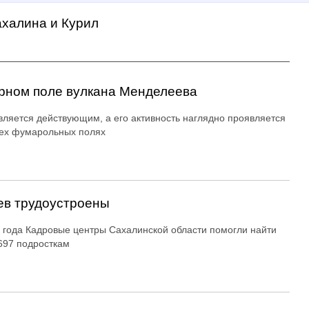
ахалина и Курил
рном поле вулкана Менделеева
вляется действующим, а его активность наглядно проявляется
ех фумарольных полях
ев трудоустроены
 года Кадровые центры Сахалинской области помогли найти
697 подросткам