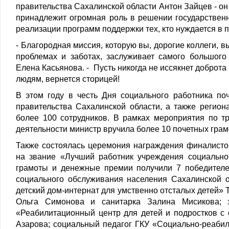
правительства Сахалинской области Антон Зайцев - о
принадлежит огромная роль в решении государственн
реализации программ поддержки тех, кто нуждается в 
- Благородная миссия, которую вы, дорогие коллеги, 
проблемах и заботах, заслуживает самого большого
Елена Касьянова. - Пусть никогда не иссякнет доброта
людям, вернется сторицей!
В этом году в честь Дня социального работника по
правительства Сахалинской области, а также регио
более 100 сотрудников. В рамках мероприятия по т
деятельности министр вручила более 10 почетных гра
Также состоялась церемония награждения финалисто
на звание «Лучший работник учреждения социально
грамоты и денежные премии получили 7 победителе
социального обслуживания населения Сахалинской 
детский дом-интернат для умственно отсталых детей» 
Ольга Симонова и санитарка Залина Мисикова; 
«Реабилитационный центр для детей и подростков 
Азарова; социальный педагог ГКУ «Социально-реаби