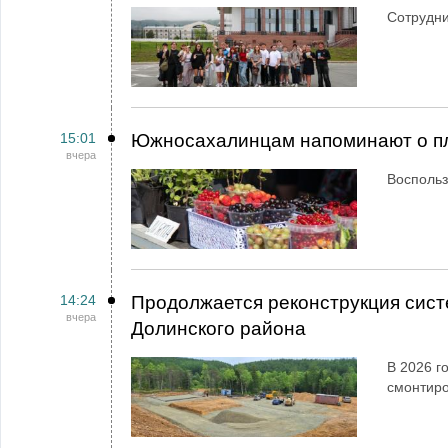
Сотрудн
15:01
Южносахалинцам напоминают о пл
вчера
Воспольз
14:24
Продолжается реконструкция сист
вчера
Долинского района
В 2026 г
смонтир