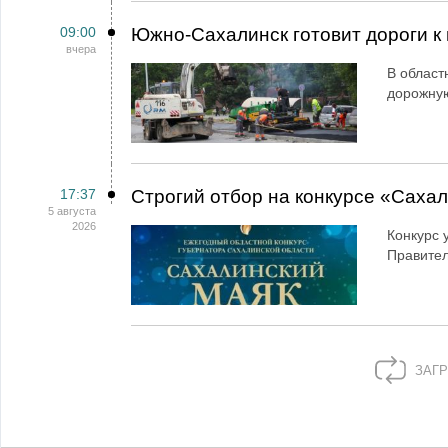
09:00
Южно-Сахалинск готовит дороги к 
вчера
В област
дорожную
17:37
Строгий отбор на конкурсе «Саха
5 августа
2026
Конкурс 
Правител
ЗАГР