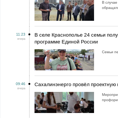
В случае
обращат
11:23
В селе Краснополье 24 семьи пол
вчера
программе Единой России
Семьи пе
09:46
Сахалинэнерго провёл проектную 
вчера
Мероприя
профори