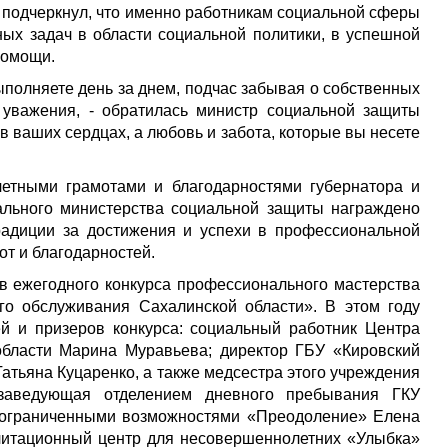
н подчеркнул, что именно работникам социальной сферы
ых задач в области социальной политики, в успешной
помощи.
выполняете день за днем, подчас забывая о собственных
 уважения, - обратилась министр социальной защиты
 в ваших сердцах, а любовь и забота, которые вы несете
четными грамотами и благодарностями губернатора и
нального министерства социальной защиты награждено
радиции за достижения и успехи в профессиональной
мот и благодарностей.
в ежегодного конкурса профессионального мастерства
го обслуживания Сахалинской области». В этом году
й и призеров конкурса: социальный работник Центра
области Марина Муравьева; директор ГБУ «Кировский
Татьяна Куцаренко, а также медсестра этого учреждения
заведующая отделением дневного пребывания ГКУ
с ограниченными возможностями «Преодоление» Елена
литационный центр для несовершеннолетних «Улыбка»