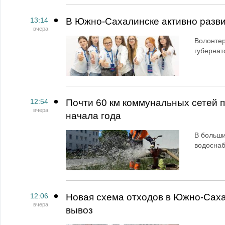
13:14
В Южно-Сахалинске активно разви
вчера
Волонтер
губернат
12:54
Почти 60 км коммунальных сетей
вчера
начала года
В больши
водосна
12:06
Новая схема отходов в Южно-Сах
вчера
вывоз