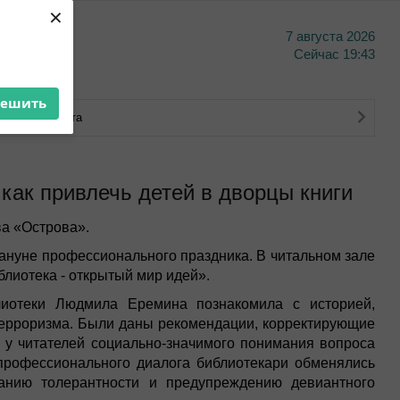
×
7 августа 2026
тво
Сейчас
19:43
решить
ковского счета
 как привлечь детей в дворцы книги
а «Острова».
ануне профессионального праздника. В читальном зале
лиотека - открытый мир идей».
лиотеки Людмила Еремина познакомила с историей,
терроризма. Были даны рекомендации, корректирующие
у читателей социально-значимого понимания вопроса
профессионального диалога библиотекари обменялись
анию толерантности и предупреждению девиантного