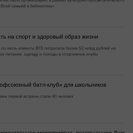
тие было организовано в рамках культурно-просветительского
«Всей семьёй в библиотеку»
ть на спорт и здоровый образ жизни
 по июль клиенты ВТБ потратили более 52 млрд рублей на
ое питание, одежду и походы в спортивные клубы
офсоюзный батл-клуб» для школьников
ами первой встречи стали 40 человек
оржественное мероприятие, посвященное Дню