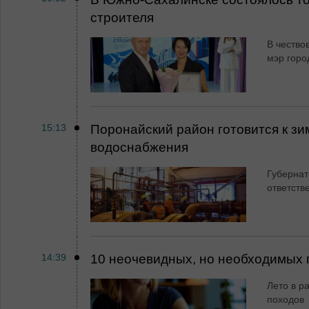
строителя
В чество
мэр горо
15:13
Поронайский район готовится к зи
водоснабжения
Губернат
ответств
14:39
10 неочевидных, но необходимых 
Лето в ра
походов