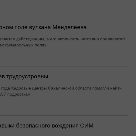
рном поле вулкана Менделеева
вляется действующим, а его активность наглядно проявляется
ех фумарольных полях
ев трудоустроены
 года Кадровые центры Сахалинской области помогли найти
697 подросткам
авыки безопасного вождения СИМ