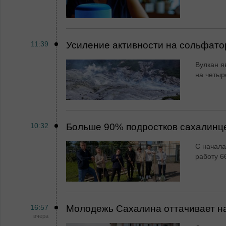
11:39
Усиление активности на сольфато
Вулкан я
на четыр
10:32
Больше 90% подростков сахалинц
С начала
работу 6
16:57
Молодежь Сахалина оттачивает н
вчера