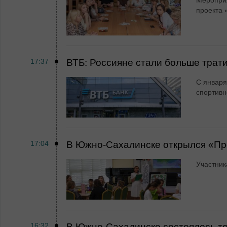
Мероприя
проекта 
17:37
ВТБ: Россияне стали больше трати
С января
спортивн
17:04
В Южно-Сахалинске открылся «Пр
Участник
16:32
В Южно-Сахалинске состоялось т