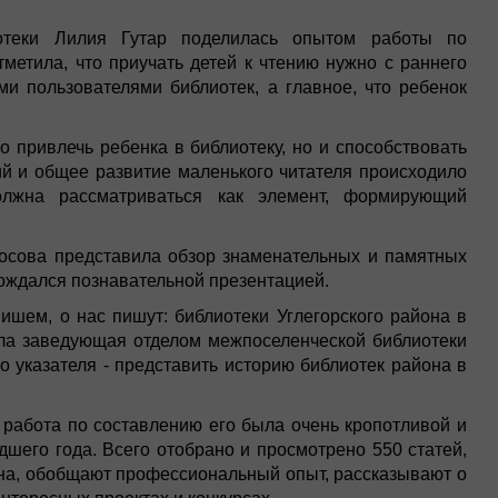
иотеки Лилия Гутар поделилась опытом работы по
тметила, что приучать детей к чтению нужно с раннего
ми пользователями библиотек, а главное, что ребенок
о привлечь ребенка в библиотеку, но и способствовать
ий и общее развитие маленького читателя происходило
олжна рассматриваться как элемент, формирующий
осова представила обзор знаменательных и памятных
вождался познавательной презентацией.
ишем, о нас пишут: библиотеки Углегорского района в
упила заведующая отделом межпоселенческой библиотеки
о указателя - представить историю библиотек района в
 работа по составлению его была очень кропотливой и
дшего года. Всего отобрано и просмотрено 550 статей,
она, обобщают профессиональный опыт, рассказывают о