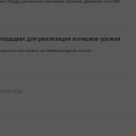
ики ГИБДД напомнили ключевые правила движения на СИМ
ощадках для реализации излишков урожая
оваться ими можно на безвозмездной основе
УЗИТЬ ЕЩЕ