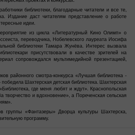
нтересных проектах и конкурсах.
работники библиотеки, благодарные читатели и все те,
она. Издание даст читателям представление о работе
нтересные идеи.
мероприятие из цикла «Литературный Кино Олимп» о
 эссеиста, переводчика, Нобелевского лауреата Иосифа
ральной библиотеки Тамара Жунёва. Интерес вызвала
иблиотекари присутствовали в качестве зрителей на
ериал сопровождался мультимедийной презентацией,
ков районного смотра-конкурса «Лучшая библиотека -
» победила Шахтерская детская библиотека. Шахтерская
«Библиотека, где меня любят и ждут». Краснопольская
а творчество и вдохновение», а Пореченская сельская
иям».
ов группы «Фантазеры» Дворца культуры Шахтерска,
вительную программу.