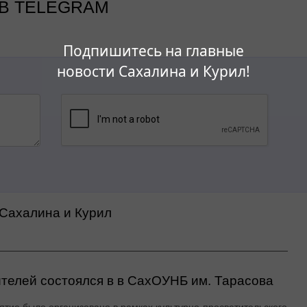
В TELEGRAM
Подпишитесь на главные
новости Сахалина и Курил!
 Сахалина и Курил
ителей состоялся в в СахОУНБ им. Тарасова