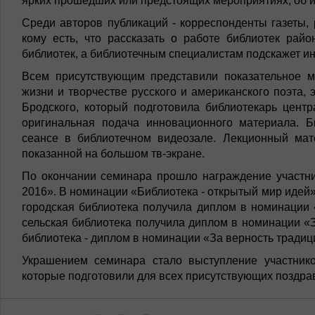
ярких прошедших или предстоящих мероприятиях, об и
Среди авторов публикаций - корреспонденты газеты, 
кому есть, что рассказать о работе библиотек рай
библиотек, а библиотечным специалистам подскажет и
Всем присутствующим представили показательное 
жизни и творчестве русского и американского поэта,
Бродского, который подготовила библиотекарь цент
оригинальная подача инновационного материала. Б
сеансе в библиотечном видеозале. Лекционный мат
показанной на большом тв-экране.
По окончании семинара прошло награждение участни
2016». В номинации «Библиотека - открытый мир идей
городская библиотека получила диплом в номинации 
сельская библиотека получила диплом в номинации «З
библиотека - диплом в номинации «За верность традиц
Украшением семинара стало выступление участник
которые подготовили для всех присутствующих поздра