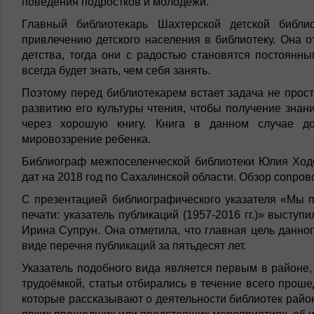
поведения подростков и молодежи.
Главный библиотекарь Шахтерской детской библ
привлечению детского населения в библиотеку. Она о
детства, тогда они с радостью становятся постоянны
всегда будет знать, чем себя занять.
Поэтому перед библиотекарем встает задача не прост
развитию его культуры чтения, чтобы получение знан
через хорошую книгу. Книга в данном случае д
мировоззрение ребенка.
Библиограф межпоселенческой библиотеки Юлия Ход
дат на 2018 год по Сахалинской области. Обзор сопро
С презентацией библиографического указателя «Мы п
печати: указатель публикаций (1957-2016 гг.)» выст
Ирина Супрун. Она отметила, что главная цель данног
виде перечня публикаций за пятьдесят лет.
Указатель подобного вида является первым в районе,
трудоёмкой, статьи отбирались в течение всего проше
которые рассказывают о деятельности библиотек рай