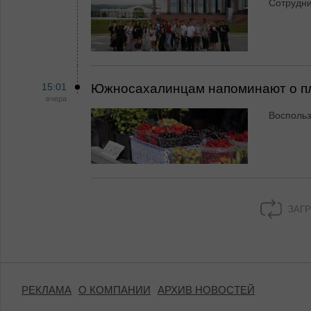
Сотрудн
15:01
Южносахалинцам напоминают о пл
вчера
Воспольз
ЗАГР
РЕКЛАМА
О КОМПАНИИ
АРХИВ НОВОСТЕЙ