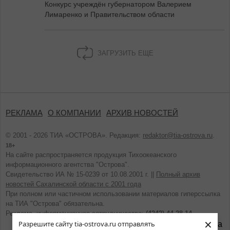
Конкурс учреждён губернатором Валерием
Лимаренко и Правительством области
ЗАГРУЗИТЬ ЕЩЕ
РЕКЛАМА
О КОМПАНИИ
АРХИВ НОВОСТЕЙ
© 2001 - 2026 ТИА «ОСТРОВА». Редакция:
redaktor@tia-ostrova.ru
.
18+
На сайте распространяется продукция Тихоокеанского
информационного агентства "Острова".
Свидетельство ИА № 15-0239 от 10.08.2001 г. ||
Полный архив
новостей Сахалинской области с 2001 года
При полном или частичном использовании материалов гиперссылка
на ТИА "Острова" обязательна.
Реклама, информационное сотрудничество:
(4242) 44-28-14.
×
Разрешите сайту tia-ostrova.ru отправлять