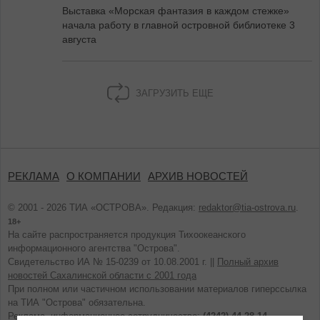
Выставка «Морская фантазия в каждом стежке»
начала работу в главной островной библиотеке 3
августа
ЗАГРУЗИТЬ ЕЩЕ
РЕКЛАМА
О КОМПАНИИ
АРХИВ НОВОСТЕЙ
© 2001 - 2026 ТИА «ОСТРОВА». Редакция:
redaktor@tia-ostrova.ru
.
18+
На сайте распространяется продукция Тихоокеанского
информационного агентства "Острова".
Свидетельство ИА № 15-0239 от 10.08.2001 г. ||
Полный архив
новостей Сахалинской области с 2001 года
При полном или частичном использовании материалов гиперссылка
на ТИА "Острова" обязательна.
Реклама, информационное сотрудничество:
(4242) 44-28-14.