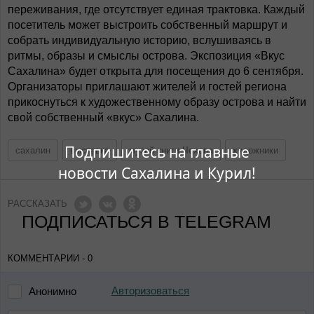
переживания, где отсутствует единая трактовка. Каждый
посетитель может выстроить собственный маршрут и
собрать индивидуальную историю, вслушиваясь в
ритмы, образы и смыслы острова. Экспозиция «Вкус
Сахалина» будет открыта для посещения до 6 сентября.
Организаторы приглашают жителей и гостей региона
прикоснуться к художественному образу острова и найти
свой собственный «вкус» Сахалина.
Подпишитесь на главные
сахалин
выставка
музей книги Чехова
художники
новости Сахалина и Курил!
РАССКАЗАТЬ
ПОДПИСАТЬСЯ В TELEGRAM
КОММЕНТАРИИ - 0
Авторизоваться
Анонимно