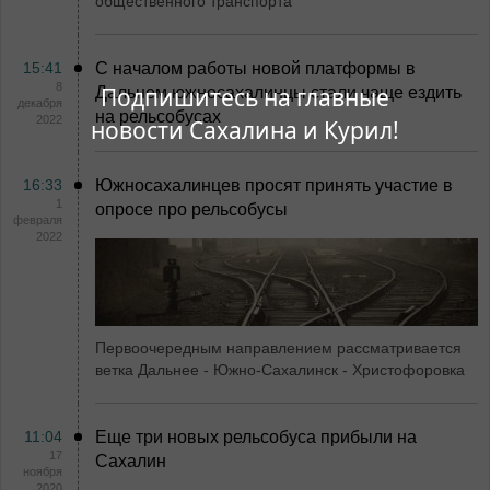
общественного транспорта
15:41
С началом работы новой платформы в
8
Подпишитесь на главные
Дальнем южносахалинцы стали чаще ездить
декабря
на рельсобусах
2022
новости Сахалина и Курил!
16:33
Южносахалинцев просят принять участие в
1
опросе про рельсобусы
февраля
2022
Первоочередным направлением рассматривается
ветка Дальнее - Южно-Сахалинск - Христофоровка
11:04
Еще три новых рельсобуса прибыли на
17
Сахалин
ноября
2020