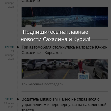
Сахалине
ноября
2025
Подпишитесь на главные
Полиция проводит проверку
новости Сахалина и Курил!
09:30
Три автомобиля столкнулись на трассе Южно-
21
Сахалинск - Корсаков
ноября
2025
Три человека пострадали
10:01
Водитель Mitsubishi Pajero не справился с
23 июня
управлением и перевернулся на сахалинской
2025
трассе