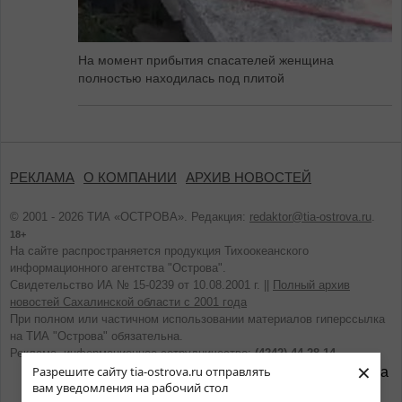
На момент прибытия спасателей женщина
полностью находилась под плитой
РЕКЛАМА
О КОМПАНИИ
АРХИВ НОВОСТЕЙ
© 2001 - 2026 ТИА «ОСТРОВА». Редакция:
redaktor@tia-ostrova.ru
.
18+
На сайте распространяется продукция Тихоокеанского
информационного агентства "Острова".
Свидетельство ИА № 15-0239 от 10.08.2001 г. ||
Полный архив
новостей Сахалинской области с 2001 года
При полном или частичном использовании материалов гиперссылка
на ТИА "Острова" обязательна.
Реклама, информационное сотрудничество:
(4242) 44-28-14.
×
Разрешите сайту tia-ostrova.ru отправлять
вам уведомления на рабочий стол