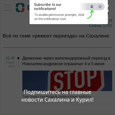
×
Subscribe to our
Тихоокеанское
notifications!
информационное агентство
To enable permission prompts, click
ESC
on the notification icon
7 августа 2026
Сейчас
17:01
Всё по теме «ремонт переезда» на Сахалине
15:39
Движение через железнодорожный переезд в
3 июня
Новоалександровске ограничат 4 и 5 июня
2026
Подпишитесь на главные
Там будут проводить ремонтные работы
новости Сахалина и Курил!