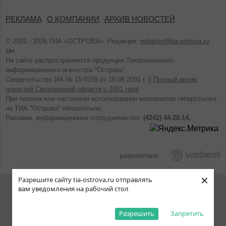
РЕКЛАМА
О КОМПАНИИ
АРХИВ НОВОСТЕЙ
© 2001 - 2026 ТИА «ОСТРОВА». Редакция:
redaktor@tia-ostrova.ru
.
18+
На сайте распространяется продукция Тихоокеанского
информационного агентства "Острова".
Свидетельство ИА № 15-0239 от 10.08.2001 г. ||
Полный архив
новостей Сахалинской области с 2001 года
При полном или частичном использовании материалов гиперссылка
на ТИА "Острова" обязательна.
Реклама, информационное сотрудничество:
(4242) 44-28-14.
разработано
×
Разрешите сайту tia-ostrova.ru отправлять
вам уведомления на рабочий стол
Разрешить
Запретить