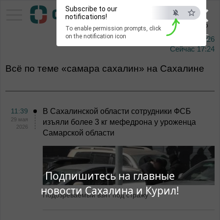
×
Subscribe to our
Тихоокеанское
notifications!
информационное агентство
To enable permission prompts, click
ESC
on the notification icon
10 августа 2026
Сейчас
17:24
Всё по теме «самара сахалин» на Сахалине
11:39
В Сахалинской области сотрудники ФСБ
29 мая
изъяли более 3 кг мефедрона у уроженца
2026
Самарской области
Подпишитесь на главные
новости Сахалина и Курил!
Подозреваемый взят под стражу