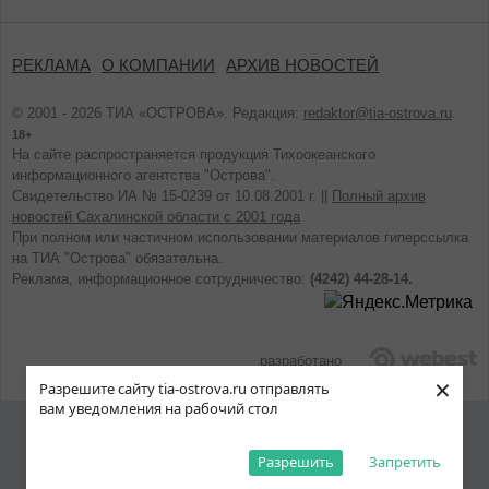
РЕКЛАМА
О КОМПАНИИ
АРХИВ НОВОСТЕЙ
© 2001 - 2026 ТИА «ОСТРОВА». Редакция:
redaktor@tia-ostrova.ru
.
18+
На сайте распространяется продукция Тихоокеанского
информационного агентства "Острова".
Свидетельство ИА № 15-0239 от 10.08.2001 г. ||
Полный архив
новостей Сахалинской области с 2001 года
При полном или частичном использовании материалов гиперссылка
на ТИА "Острова" обязательна.
Реклама, информационное сотрудничество:
(4242) 44-28-14.
разработано
×
Разрешите сайту tia-ostrova.ru отправлять
вам уведомления на рабочий стол
Разрешить
Запретить