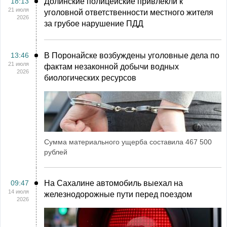
18:13
Долинские полицейские привлекли к
21 июля
уголовной ответственности местного жителя
2026
за грубое нарушение ПДД
13:46
В Поронайске возбуждены уголовные дела по
21 июля
фактам незаконной добычи водных
2026
биологических ресурсов
Сумма материального ущерба составила 467 500
рублей
09:47
На Сахалине автомобиль выехал на
14 июля
железнодорожные пути перед поездом
2026